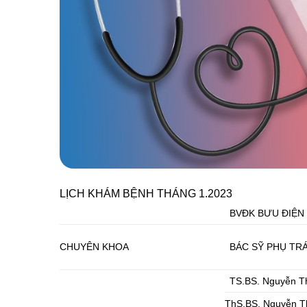
LỊCH KHÁM BỆNH THÁNG 1.2023
BVĐK BƯU ĐIỆN
CHUYÊN KHOA
BÁC SỸ PHỤ TR
TS.BS. Nguyễn T
ThS.BS. Nguyễn T