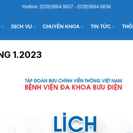
Hotline: (028)3864.9837 - (028)3864.9836
U
DỊCH VỤ
CHUYÊN KHOA
TIN TỨC
THÔ
G 1.2023