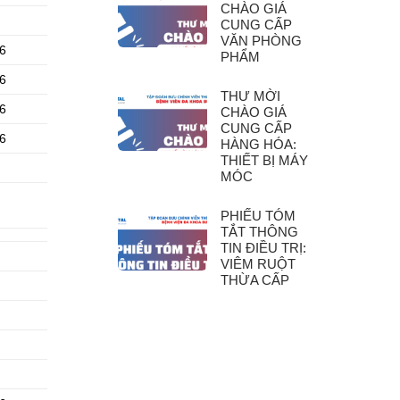
CHÀO GIÁ
CUNG CẤP
VĂN PHÒNG
 6
PHẨM
 6
THƯ MỜI
 6
CHÀO GIÁ
CUNG CẤP
 6
HÀNG HÓA:
THIẾT BỊ MÁY
MÓC
PHIẾU TÓM
TẮT THÔNG
TIN ĐIỀU TRỊ:
VIÊM RUỘT
THỪA CẤP