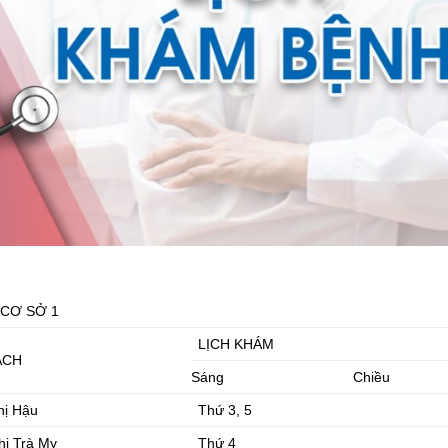
 CƠ SỞ 1
LỊCH KHÁM
ÁCH
Sáng
Chiều
hị Hậu
Thứ 3, 5
hị Trà My
Thứ 4