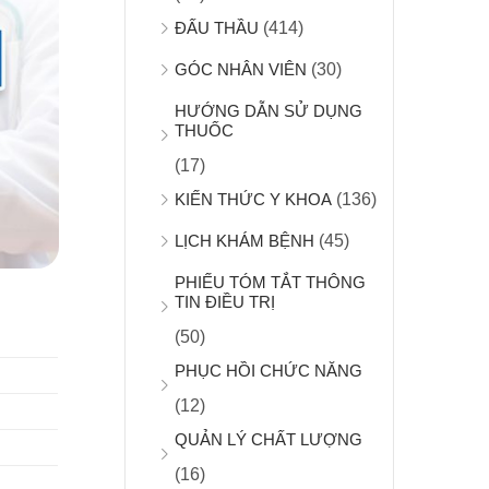
ĐẤU THẦU
(414)
GÓC NHÂN VIÊN
(30)
HƯỚNG DẪN SỬ DỤNG
THUỐC
(17)
KIẾN THỨC Y KHOA
(136)
LỊCH KHÁM BỆNH
(45)
PHIẾU TÓM TẮT THÔNG
TIN ĐIỀU TRỊ
(50)
PHỤC HỒI CHỨC NĂNG
(12)
QUẢN LÝ CHẤT LƯỢNG
(16)