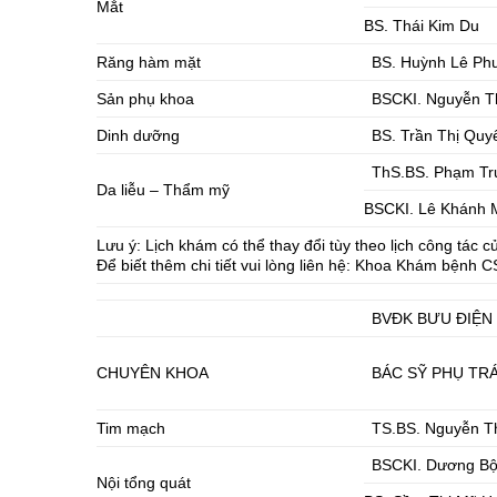
Mắt
BS. Thái Kim Du
Răng hàm mặt
BS. Huỳnh Lê Ph
Sản phụ khoa
BSCKI. Nguyễn T
Dinh dưỡng
BS. Trần Thị Quy
ThS.BS. Phạm Tr
Da liễu – Thẩm mỹ
BSCKI. Lê Khánh 
Lưu ý: Lịch khám có thể thay đổi tùy theo lịch công tác c
Để biết thêm chi tiết vui lòng liên hệ: Khoa Khám bệnh 
BVĐK BƯU ĐIỆN
CHUYÊN KHOA
BÁC SỸ PHỤ TR
Tim mạch
TS.BS. Nguyễn T
BSCKI. Dương Bộ
Nội tổng quát