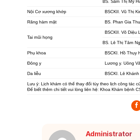
BS. Sầm Thị Mỹ H
Nội Cơ xương khớp
BSCKII. Vũ Thị K
Răng hàm mặt
BS. Phan Gia Th
BSCKII. Võ Diệu 
Tai mũi họng
BS. Lê Thị Tâm N
Phụ khoa
BSCKI. Hồ Thụy
Đông y
Lương y. Uông V
Da liễu
BSCKI. Lê Khánh
Lưu ý: Lịch khám có thể thay đổi tùy theo lịch công tác c
Để biết thêm chi tiết vui lòng liên hệ: Khoa Khám bệnh 
Administrator