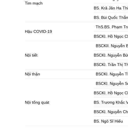
Tim mạch
BS. Kră Jãn Ha Th
BS. Bùi Quốc Thắ
ThS.BS. Phạm Tr
Hậu COVID-19
BSCKI. Hồ Ngọc C
BSCKII. Nguyễn 
Nội tiết
BSCKI. Nguyễn Bử
BSCKI. Trần Thị T
Nội thận
BSCKI. Nguyễn T
BSCKI. Nguyễn 
BSCKI. Hồ Ngọc C
Nội tổng quát
BS. Trương Khắc 
BSCKI. Nguyễn Ch
BS. Ngô Sĩ Hiếu