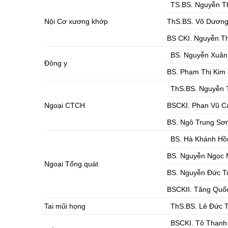
TS.BS. Nguyễn T
Nội Cơ xương khớp
ThS.BS. Võ Dươn
BS CKI. Nguyễn T
BS. Nguyễn Xuâ
Đông y
BS. Phạm Thị Kim 
ThS.BS. Nguyễn 
Ngoại CTCH
BSCKI. Phan Vũ 
BS. Ngô Trung Sơ
BS. Hà Khánh Hồ
BS. Nguyễn Ngọc 
Ngoại Tổng quát
BS. Nguyễn Đức T
BSCKII. Tăng Quố
Tai mũi họng
ThS.BS. Lê Đức 
BSCKI. Tô Thanh