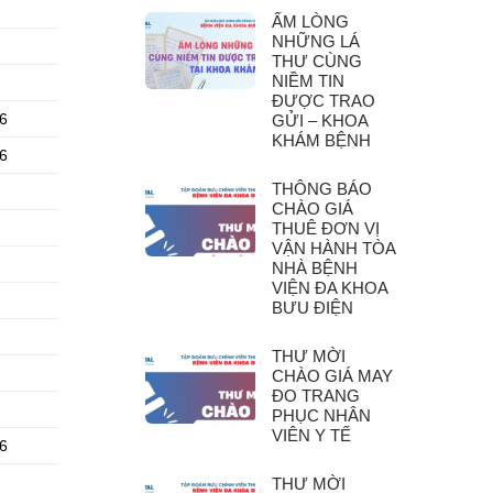
ẤM LÒNG
NHỮNG LÁ
THƯ CÙNG
NIỀM TIN
ĐƯỢC TRAO
 6
GỬI – KHOA
KHÁM BỆNH
 6
THÔNG BÁO
CHÀO GIÁ
THUÊ ĐƠN VỊ
VẬN HÀNH TÒA
NHÀ BỆNH
VIỆN ĐA KHOA
BƯU ĐIỆN
THƯ MỜI
CHÀO GIÁ MAY
ĐO TRANG
PHỤC NHÂN
VIÊN Y TẾ
 6
THƯ MỜI