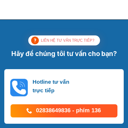
LIÊN HỆ TƯ VẤN TRỰC TIẾP?
Hãy để chúng tôi tư vấn cho bạn?
Hotline tư vấn
trực tiếp
02838649836 - phím 136