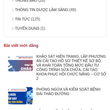
THÔNG BÁO
(28)
THÔNG TIN DƯỢC LÂM SÀNG
(48)
TIN TỨC
(125)
TUYỂN DỤNG
(1)
Bài viết mới đăng
KHẢO SÁT HIỆN TRẠNG, LẬP PHƯƠNG
ÁN CẢI TẠO HỒ SƠ THIẾT KẾ SƠ BỘ
VÀ KHÁI TOÁN TỔNG MỨC ĐẦU TƯ
CÔNG TRÌNH SỬA CHỮA, CẢI TẠO
KHOA PHỤC HỒI CHỨC NĂNG – CƠ SỞ
2
PHÒNG NGỪA VÀ KIỂM SOÁT BỆNH
ĐÁI THÁO ĐƯỜNG