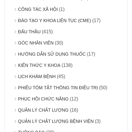
CÔNG TÁC XÃ HỘI
(1)
ĐÀO TẠO Y KHOA LIÊN TỤC (CME)
(17)
ĐẤU THẦU
(415)
GÓC NHÂN VIÊN
(30)
HƯỚNG DẪN SỬ DỤNG THUỐC
(17)
KIẾN THỨC Y KHOA
(138)
LỊCH KHÁM BỆNH
(45)
PHIẾU TÓM TẮT THÔNG TIN ĐIỀU TRỊ
(50)
PHỤC HỒI CHỨC NĂNG
(12)
QUẢN LÝ CHẤT LƯỢNG
(16)
QUẢN LÝ CHẤT LƯỢNG BỆNH VIỆN
(3)