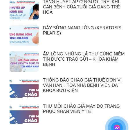
TĂNG HUYẾT ÁP Ở NGƯỜI TRẺ: KHI
CĂN BỆNH CỦA TUỔI GIÀ ĐANG TRẺ
HOÁ
DÀY SỪNG NANG LÔNG (KERATOSIS
PILARIS)
ẤM LÒNG NHỮNG LÁ THƯ CÙNG NIỀM
TIN ĐƯỢC TRAO GỬI – KHOA KHÁM
BỆNH
THÔNG BÁO CHÀO GIÁ THUÊ ĐƠN VỊ
VẬN HÀNH TÒA NHÀ BỆNH VIỆN ĐA
KHOA BƯU ĐIỆN
THƯ MỜI CHÀO GIÁ MAY ĐO TRANG
PHỤC NHÂN VIÊN Y TẾ