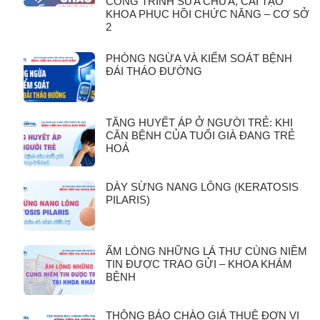
CÔNG TRÌNH SỬA CHỮA, CẢI TẠO
KHOA PHỤC HỒI CHỨC NĂNG – CƠ SỞ
2
PHÒNG NGỪA VÀ KIỂM SOÁT BỆNH
ĐÁI THÁO ĐƯỜNG
TĂNG HUYẾT ÁP Ở NGƯỜI TRẺ: KHI
CĂN BỆNH CỦA TUỔI GIÀ ĐANG TRẺ
HOÁ
DÀY SỪNG NANG LÔNG (KERATOSIS
PILARIS)
ẤM LÒNG NHỮNG LÁ THƯ CÙNG NIỀM
TIN ĐƯỢC TRAO GỬI – KHOA KHÁM
BỆNH
THÔNG BÁO CHÀO GIÁ THUÊ ĐƠN VỊ