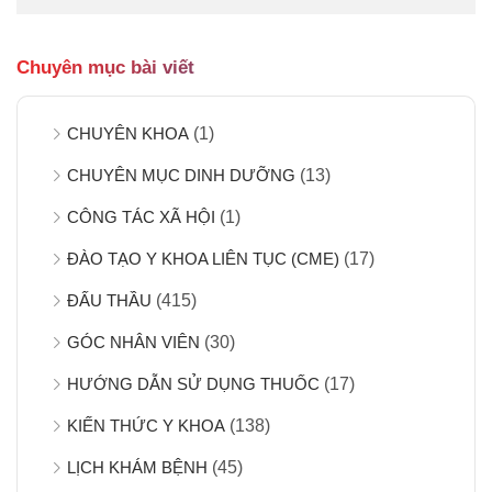
Chuyên mục bài viết
CHUYÊN KHOA
(1)
CHUYÊN MỤC DINH DƯỠNG
(13)
CÔNG TÁC XÃ HỘI
(1)
ĐÀO TẠO Y KHOA LIÊN TỤC (CME)
(17)
ĐẤU THẦU
(415)
GÓC NHÂN VIÊN
(30)
HƯỚNG DẪN SỬ DỤNG THUỐC
(17)
KIẾN THỨC Y KHOA
(138)
LỊCH KHÁM BỆNH
(45)