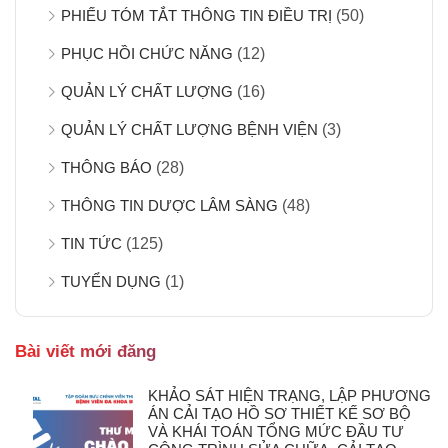
PHIẾU TÓM TẮT THÔNG TIN ĐIỀU TRỊ
(50)
PHỤC HỒI CHỨC NĂNG
(12)
QUẢN LÝ CHẤT LƯỢNG
(16)
QUẢN LÝ CHẤT LƯỢNG BỆNH VIỆN
(3)
THÔNG BÁO
(28)
THÔNG TIN DƯỢC LÂM SÀNG
(48)
TIN TỨC
(125)
TUYỂN DỤNG
(1)
Bài viết mới đăng
KHẢO SÁT HIỆN TRẠNG, LẬP PHƯƠNG
ÁN CẢI TẠO HỒ SƠ THIẾT KẾ SƠ BỘ
VÀ KHÁI TOÁN TỔNG MỨC ĐẦU TƯ