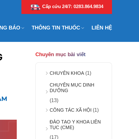
Cấp cứu 24/7: 0283.864.9834
NG BÁO
THÔNG TIN THUỐC
LIÊN HỆ
G
Chuyên mục bài viết
CHUYÊN KHOA
(1)
CHUYÊN MỤC DINH
DƯỠNG
(13)
CÔNG TÁC XÃ HỘI
(1)
ĐÀO TẠO Y KHOA LIÊN
TỤC (CME)
(17)