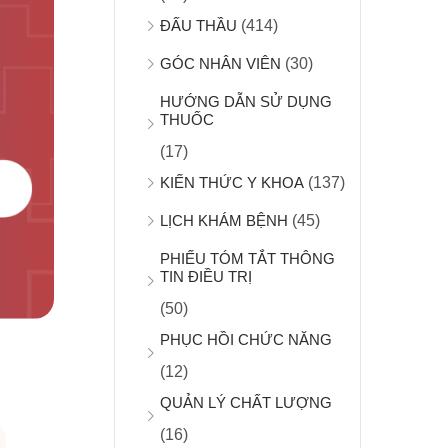
ĐẤU THẦU
(414)
GÓC NHÂN VIÊN
(30)
HƯỚNG DẪN SỬ DỤNG
THUỐC
(17)
KIẾN THỨC Y KHOA
(137)
LỊCH KHÁM BỆNH
(45)
PHIẾU TÓM TẮT THÔNG
TIN ĐIỀU TRỊ
(50)
PHỤC HỒI CHỨC NĂNG
(12)
QUẢN LÝ CHẤT LƯỢNG
(16)