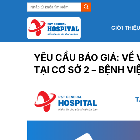
Skip
to
content
GIỚI THIỆ
YÊU CẦU BÁO GIÁ: VỀ
TẠI CƠ SỞ 2 – BỆNH V