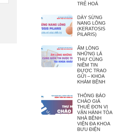
TRẺ HOÁ
DÀY SỪNG
NANG LÔNG
(KERATOSIS
PILARIS)
ẤM LÒNG
NHỮNG LÁ
THƯ CÙNG
NIỀM TIN
ĐƯỢC TRAO
GỬI – KHOA
KHÁM BỆNH
THÔNG BÁO
CHÀO GIÁ
THUÊ ĐƠN VỊ
VẬN HÀNH TÒA
NHÀ BỆNH
VIỆN ĐA KHOA
BƯU ĐIỆN