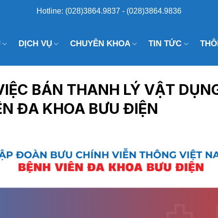
Hotline: (028)3864.9837 - (028)3864.9836
U
DỊCH VỤ
CHUYÊN KHOA
TIN TỨC
THÔ
 VIỆC BÁN THANH LÝ VẬT DỤN
IỆN ĐA KHOA BƯU ĐIỆN