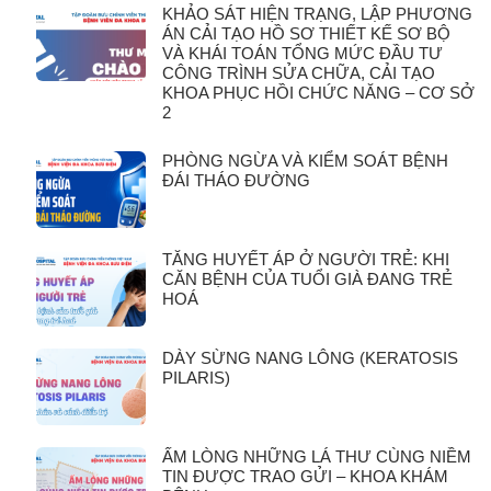
KHẢO SÁT HIỆN TRẠNG, LẬP PHƯƠNG
ÁN CẢI TẠO HỒ SƠ THIẾT KẾ SƠ BỘ
VÀ KHÁI TOÁN TỔNG MỨC ĐẦU TƯ
CÔNG TRÌNH SỬA CHỮA, CẢI TẠO
KHOA PHỤC HỒI CHỨC NĂNG – CƠ SỞ
2
PHÒNG NGỪA VÀ KIỂM SOÁT BỆNH
ĐÁI THÁO ĐƯỜNG
TĂNG HUYẾT ÁP Ở NGƯỜI TRẺ: KHI
CĂN BỆNH CỦA TUỔI GIÀ ĐANG TRẺ
HOÁ
DÀY SỪNG NANG LÔNG (KERATOSIS
PILARIS)
ẤM LÒNG NHỮNG LÁ THƯ CÙNG NIỀM
TIN ĐƯỢC TRAO GỬI – KHOA KHÁM