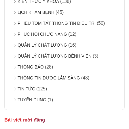
KIẾN THỨC Y KHOA
(138)
LỊCH KHÁM BỆNH
(45)
PHIẾU TÓM TẮT THÔNG TIN ĐIỀU TRỊ
(50)
PHỤC HỒI CHỨC NĂNG
(12)
QUẢN LÝ CHẤT LƯỢNG
(16)
QUẢN LÝ CHẤT LƯỢNG BỆNH VIỆN
(3)
THÔNG BÁO
(28)
THÔNG TIN DƯỢC LÂM SÀNG
(48)
TIN TỨC
(125)
TUYỂN DỤNG
(1)
Bài viết mới đăng