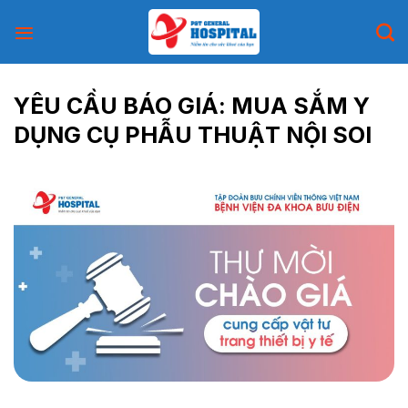
Skip
to
content
YÊU CẦU BÁO GIÁ: MUA SẮM Y
DỤNG CỤ PHẪU THUẬT NỘI SOI