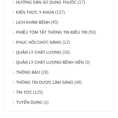
HƯỚNG DẪN SỬ DỤNG THUỐC
(17)
KIẾN THỨC Y KHOA
(137)
LỊCH KHÁM BỆNH
(45)
PHIẾU TÓM TẮT THÔNG TIN ĐIỀU TRỊ
(50)
PHỤC HỒI CHỨC NĂNG
(12)
QUẢN LÝ CHẤT LƯỢNG
(16)
QUẢN LÝ CHẤT LƯỢNG BỆNH VIỆN
(3)
THÔNG BÁO
(28)
THÔNG TIN DƯỢC LÂM SÀNG
(48)
TIN TỨC
(125)
TUYỂN DỤNG
(1)