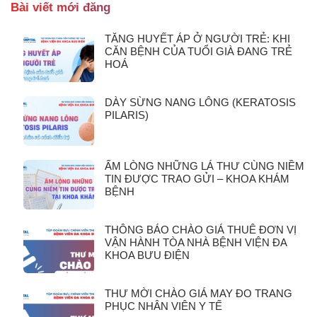
Bài viết mới đăng
TĂNG HUYẾT ÁP Ở NGƯỜI TRẺ: KHI
CĂN BỆNH CỦA TUỔI GIÀ ĐANG TRẺ
HOÁ
DÀY SỪNG NANG LÔNG (KERATOSIS
PILARIS)
ẤM LÒNG NHỮNG LÁ THƯ CÙNG NIỀM
TIN ĐƯỢC TRAO GỬI – KHOA KHÁM
BỆNH
THÔNG BÁO CHÀO GIÁ THUÊ ĐƠN VỊ
VẬN HÀNH TÒA NHÀ BỆNH VIỆN ĐA
KHOA BƯU ĐIỆN
THƯ MỜI CHÀO GIÁ MAY ĐO TRANG
PHỤC NHÂN VIÊN Y TẾ