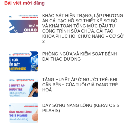
Bài viết mới đăng
KHẢO SÁT HIỆN TRẠNG, LẬP PHƯƠNG
ÁN CẢI TẠO HỒ SƠ THIẾT KẾ SƠ BỘ
VÀ KHÁI TOÁN TỔNG MỨC ĐẦU TƯ
CÔNG TRÌNH SỬA CHỮA, CẢI TẠO
KHOA PHỤC HỒI CHỨC NĂNG – CƠ SỞ
2
PHÒNG NGỪA VÀ KIỂM SOÁT BỆNH
ĐÁI THÁO ĐƯỜNG
TĂNG HUYẾT ÁP Ở NGƯỜI TRẺ: KHI
CĂN BỆNH CỦA TUỔI GIÀ ĐANG TRẺ
HOÁ
DÀY SỪNG NANG LÔNG (KERATOSIS
PILARIS)