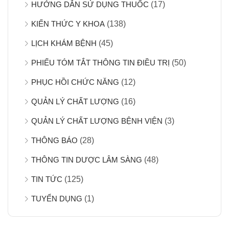
HƯỚNG DẪN SỬ DỤNG THUỐC
(17)
KIẾN THỨC Y KHOA
(138)
LỊCH KHÁM BỆNH
(45)
PHIẾU TÓM TẮT THÔNG TIN ĐIỀU TRỊ
(50)
PHỤC HỒI CHỨC NĂNG
(12)
QUẢN LÝ CHẤT LƯỢNG
(16)
QUẢN LÝ CHẤT LƯỢNG BỆNH VIỆN
(3)
THÔNG BÁO
(28)
THÔNG TIN DƯỢC LÂM SÀNG
(48)
TIN TỨC
(125)
TUYỂN DỤNG
(1)