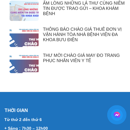
ẤM LÒNG NHỮNG LÁ THƯ CÙNG NIỀM
TIN ĐƯỢC TRAO GỬI – KHOA KHÁM
BỆNH
THÔNG BÁO CHÀO GIÁ THUÊ ĐƠN VỊ
VẬN HÀNH TÒA NHÀ BỆNH VIỆN ĐA
KHOA BƯU ĐIỆN
THƯ MỜI CHÀO GIÁ MAY ĐO TRANG
PHỤC NHÂN VIÊN Y TẾ
THỜI GIAN
Từ thứ 2 đến thứ 6
+ Sáng : 7h30 – 12h00