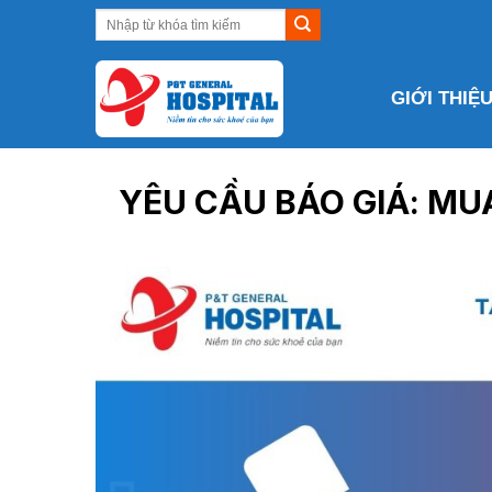
Skip
to
content
GIỚI THIỆ
YÊU CẦU BÁO GIÁ: M