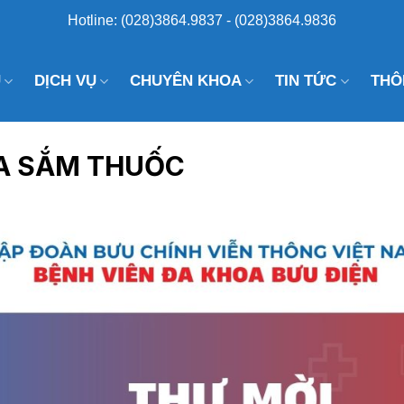
Hotline: (028)3864.9837 - (028)3864.9836
U
DỊCH VỤ
CHUYÊN KHOA
TIN TỨC
THÔ
UA SẮM THUỐC