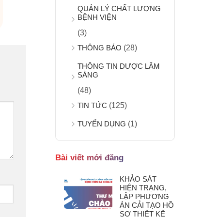
QUẢN LÝ CHẤT LƯỢNG
BỆNH VIỆN
(3)
THÔNG BÁO
(28)
THÔNG TIN DƯỢC LÂM
SÀNG
(48)
TIN TỨC
(125)
TUYỂN DỤNG
(1)
Bài viết mới đăng
KHẢO SÁT
HIỆN TRẠNG,
LẬP PHƯƠNG
ÁN CẢI TẠO HỒ
SƠ THIẾT KẾ