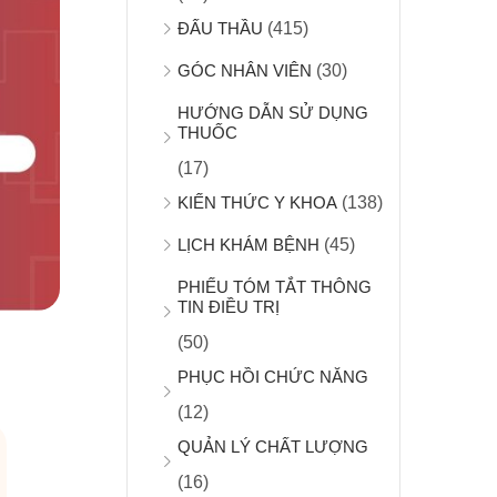
ĐẤU THẦU
(415)
GÓC NHÂN VIÊN
(30)
HƯỚNG DẪN SỬ DỤNG
THUỐC
(17)
KIẾN THỨC Y KHOA
(138)
LỊCH KHÁM BỆNH
(45)
PHIẾU TÓM TẮT THÔNG
TIN ĐIỀU TRỊ
(50)
PHỤC HỒI CHỨC NĂNG
(12)
QUẢN LÝ CHẤT LƯỢNG
(16)