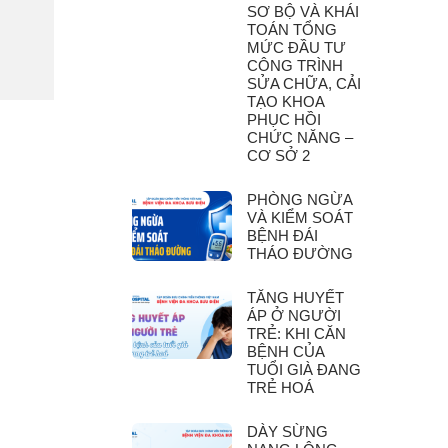
SƠ BỘ VÀ KHÁI
TOÁN TỔNG
MỨC ĐẦU TƯ
CÔNG TRÌNH
SỬA CHỮA, CẢI
TẠO KHOA
PHỤC HỒI
CHỨC NĂNG –
CƠ SỞ 2
PHÒNG NGỪA
VÀ KIỂM SOÁT
BỆNH ĐÁI
THÁO ĐƯỜNG
TĂNG HUYẾT
ÁP Ở NGƯỜI
TRẺ: KHI CĂN
BỆNH CỦA
TUỔI GIÀ ĐANG
TRẺ HOÁ
DÀY SỪNG