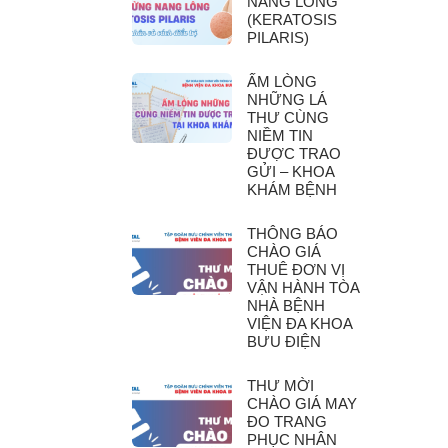
NANG LÔNG
(KERATOSIS
PILARIS)
ẤM LÒNG
NHỮNG LÁ
THƯ CÙNG
NIỀM TIN
ĐƯỢC TRAO
GỬI – KHOA
KHÁM BỆNH
THÔNG BÁO
CHÀO GIÁ
THUÊ ĐƠN VỊ
VẬN HÀNH TÒA
NHÀ BỆNH
VIỆN ĐA KHOA
BƯU ĐIỆN
THƯ MỜI
CHÀO GIÁ MAY
ĐO TRANG
PHỤC NHÂN