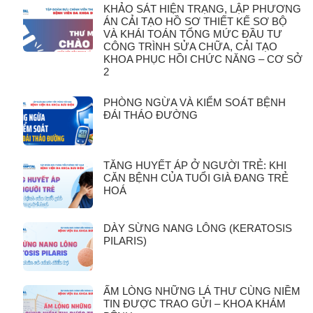
KHẢO SÁT HIỆN TRẠNG, LẬP PHƯƠNG
ÁN CẢI TẠO HỒ SƠ THIẾT KẾ SƠ BỘ
VÀ KHÁI TOÁN TỔNG MỨC ĐẦU TƯ
CÔNG TRÌNH SỬA CHỮA, CẢI TẠO
KHOA PHỤC HỒI CHỨC NĂNG – CƠ SỞ
2
PHÒNG NGỪA VÀ KIỂM SOÁT BỆNH
ĐÁI THÁO ĐƯỜNG
TĂNG HUYẾT ÁP Ở NGƯỜI TRẺ: KHI
CĂN BỆNH CỦA TUỔI GIÀ ĐANG TRẺ
HOÁ
DÀY SỪNG NANG LÔNG (KERATOSIS
PILARIS)
ẤM LÒNG NHỮNG LÁ THƯ CÙNG NIỀM
TIN ĐƯỢC TRAO GỬI – KHOA KHÁM