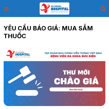
Skip
to
content
YÊU CẦU BÁO GIÁ: MUA SẮM
THUỐC