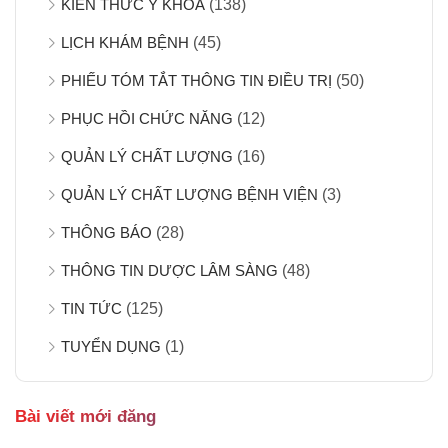
KIẾN THỨC Y KHOA
(138)
LỊCH KHÁM BỆNH
(45)
PHIẾU TÓM TẮT THÔNG TIN ĐIỀU TRỊ
(50)
PHỤC HỒI CHỨC NĂNG
(12)
QUẢN LÝ CHẤT LƯỢNG
(16)
QUẢN LÝ CHẤT LƯỢNG BỆNH VIỆN
(3)
THÔNG BÁO
(28)
THÔNG TIN DƯỢC LÂM SÀNG
(48)
TIN TỨC
(125)
TUYỂN DỤNG
(1)
Bài viết mới đăng