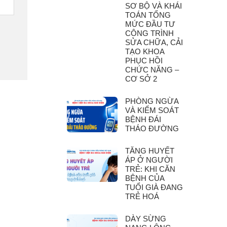
SƠ BỘ VÀ KHÁI
TOÁN TỔNG
MỨC ĐẦU TƯ
CÔNG TRÌNH
SỬA CHỮA, CẢI
TẠO KHOA
PHỤC HỒI
CHỨC NĂNG –
CƠ SỞ 2
PHÒNG NGỪA
VÀ KIỂM SOÁT
BỆNH ĐÁI
THÁO ĐƯỜNG
TĂNG HUYẾT
ÁP Ở NGƯỜI
TRẺ: KHI CĂN
BỆNH CỦA
TUỔI GIÀ ĐANG
TRẺ HOÁ
DÀY SỪNG