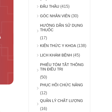
ĐẤU THẦU
(415)
GÓC NHÂN VIÊN
(30)
HƯỚNG DẪN SỬ DỤNG
THUỐC
(17)
KIẾN THỨC Y KHOA
(138)
LỊCH KHÁM BỆNH
(45)
PHIẾU TÓM TẮT THÔNG
TIN ĐIỀU TRỊ
(50)
PHỤC HỒI CHỨC NĂNG
(12)
QUẢN LÝ CHẤT LƯỢNG
(16)