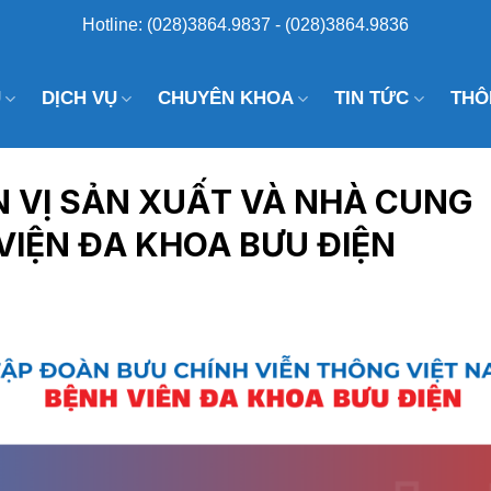
Hotline: (028)3864.9837 - (028)3864.9836
U
DỊCH VỤ
CHUYÊN KHOA
TIN TỨC
THÔ
N VỊ SẢN XUẤT VÀ NHÀ CUNG
VIỆN ĐA KHOA BƯU ĐIỆN