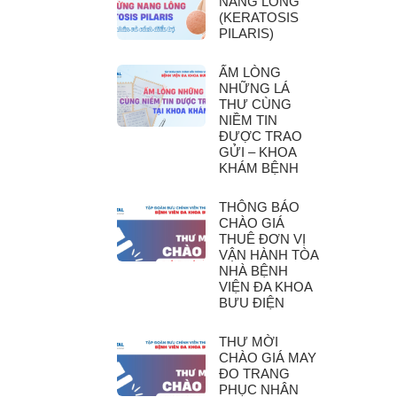
NANG LÔNG
(KERATOSIS
PILARIS)
ẤM LÒNG
NHỮNG LÁ
THƯ CÙNG
NIỀM TIN
ĐƯỢC TRAO
GỬI – KHOA
KHÁM BỆNH
THÔNG BÁO
CHÀO GIÁ
THUÊ ĐƠN VỊ
VẬN HÀNH TÒA
NHÀ BỆNH
VIỆN ĐA KHOA
BƯU ĐIỆN
THƯ MỜI
CHÀO GIÁ MAY
ĐO TRANG
PHỤC NHÂN