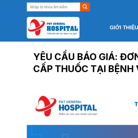
Skip
to
content
GIỚI THIỆ
YÊU CẦU BÁO GIÁ: ĐƠ
CẤP THUỐC TẠI BỆNH 