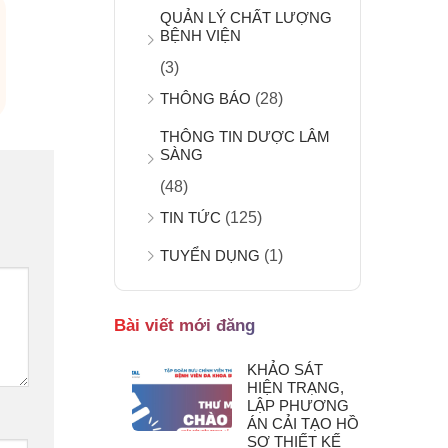
QUẢN LÝ CHẤT LƯỢNG
BỆNH VIỆN
(3)
THÔNG BÁO
(28)
THÔNG TIN DƯỢC LÂM
SÀNG
(48)
TIN TỨC
(125)
TUYỂN DỤNG
(1)
Bài viết mới đăng
KHẢO SÁT
HIỆN TRẠNG,
LẬP PHƯƠNG
ÁN CẢI TẠO HỒ
SƠ THIẾT KẾ