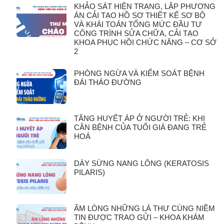
KHẢO SÁT HIỆN TRẠNG, LẬP PHƯƠNG
ÁN CẢI TẠO HỒ SƠ THIẾT KẾ SƠ BỘ
VÀ KHÁI TOÁN TỔNG MỨC ĐẦU TƯ
CÔNG TRÌNH SỬA CHỮA, CẢI TẠO
KHOA PHỤC HỒI CHỨC NĂNG – CƠ SỞ
2
PHÒNG NGỪA VÀ KIỂM SOÁT BỆNH
ĐÁI THÁO ĐƯỜNG
TĂNG HUYẾT ÁP Ở NGƯỜI TRẺ: KHI
CĂN BỆNH CỦA TUỔI GIÀ ĐANG TRẺ
HOÁ
DÀY SỪNG NANG LÔNG (KERATOSIS
PILARIS)
ẤM LÒNG NHỮNG LÁ THƯ CÙNG NIỀM
TIN ĐƯỢC TRAO GỬI – KHOA KHÁM