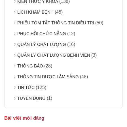
KIẾN THỨC Y KHOA
(138)
LỊCH KHÁM BỆNH
(45)
PHIẾU TÓM TẮT THÔNG TIN ĐIỀU TRỊ
(50)
PHỤC HỒI CHỨC NĂNG
(12)
QUẢN LÝ CHẤT LƯỢNG
(16)
QUẢN LÝ CHẤT LƯỢNG BỆNH VIỆN
(3)
THÔNG BÁO
(28)
THÔNG TIN DƯỢC LÂM SÀNG
(48)
TIN TỨC
(125)
TUYỂN DỤNG
(1)
Bài viết mới đăng