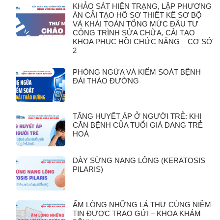
KHẢO SÁT HIỆN TRẠNG, LẬP PHƯƠNG
ÁN CẢI TẠO HỒ SƠ THIẾT KẾ SƠ BỘ
VÀ KHÁI TOÁN TỔNG MỨC ĐẦU TƯ
CÔNG TRÌNH SỬA CHỮA, CẢI TẠO
KHOA PHỤC HỒI CHỨC NĂNG – CƠ SỞ
2
PHÒNG NGỪA VÀ KIỂM SOÁT BỆNH
ĐÁI THÁO ĐƯỜNG
TĂNG HUYẾT ÁP Ở NGƯỜI TRẺ: KHI
CĂN BỆNH CỦA TUỔI GIÀ ĐANG TRẺ
HOÁ
DÀY SỪNG NANG LÔNG (KERATOSIS
PILARIS)
ẤM LÒNG NHỮNG LÁ THƯ CÙNG NIỀM
TIN ĐƯỢC TRAO GỬI – KHOA KHÁM