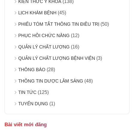
KIẾN THỨC Y KHOA
(138)
LỊCH KHÁM BỆNH
(45)
PHIẾU TÓM TẮT THÔNG TIN ĐIỀU TRỊ
(50)
PHỤC HỒI CHỨC NĂNG
(12)
QUẢN LÝ CHẤT LƯỢNG
(16)
QUẢN LÝ CHẤT LƯỢNG BỆNH VIỆN
(3)
THÔNG BÁO
(28)
THÔNG TIN DƯỢC LÂM SÀNG
(48)
TIN TỨC
(125)
TUYỂN DỤNG
(1)
Bài viết mới đăng