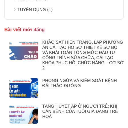
TUYỂN DỤNG
(1)
Bài viết mới đăng
KHẢO SÁT HIỆN TRẠNG, LẬP PHƯƠNG
ÁN CẢI TẠO HỒ SƠ THIẾT KẾ SƠ BỘ
VÀ KHÁI TOÁN TỔNG MỨC ĐẦU TƯ
CÔNG TRÌNH SỬA CHỮA, CẢI TẠO
KHOA PHỤC HỒI CHỨC NĂNG – CƠ SỞ
2
PHÒNG NGỪA VÀ KIỂM SOÁT BỆNH
ĐÁI THÁO ĐƯỜNG
TĂNG HUYẾT ÁP Ở NGƯỜI TRẺ: KHI
CĂN BỆNH CỦA TUỔI GIÀ ĐANG TRẺ
HOÁ