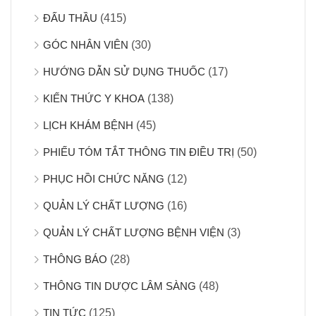
ĐẤU THẦU
(415)
GÓC NHÂN VIÊN
(30)
HƯỚNG DẪN SỬ DỤNG THUỐC
(17)
KIẾN THỨC Y KHOA
(138)
LỊCH KHÁM BỆNH
(45)
PHIẾU TÓM TẮT THÔNG TIN ĐIỀU TRỊ
(50)
PHỤC HỒI CHỨC NĂNG
(12)
QUẢN LÝ CHẤT LƯỢNG
(16)
QUẢN LÝ CHẤT LƯỢNG BỆNH VIỆN
(3)
THÔNG BÁO
(28)
THÔNG TIN DƯỢC LÂM SÀNG
(48)
TIN TỨC
(125)