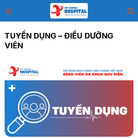
Skip
to
content
TUYỂN DỤNG – ĐIỀU DƯỠNG
VIÊN