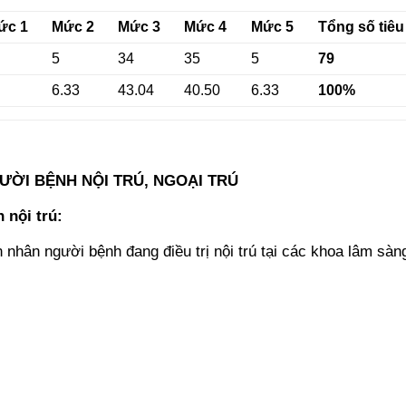
ức 1
Mức 2
Mức 3
Mức 4
Mức 5
Tổng số tiêu
5
34
35
5
79
6.33
43.04
40.50
6.33
100%
ƯỜI BỆNH NỘI TRÚ, NGOẠI TRÚ
 nội trú:
nhân người bệnh đang điều trị nội trú tại các khoa lâm sàn