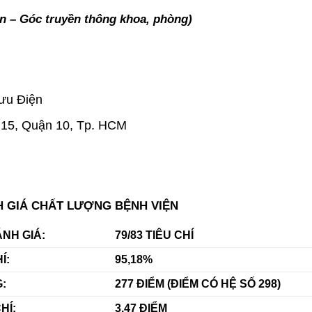
iện – Góc truyền thông khoa, phòng)
Bưu Điện
g 15, Quận 10, Tp. HCM
H GIÁ CHẤT LƯỢNG BỆNH VIỆN
ÁNH GIÁ:
79/83 TIÊU CHÍ
Í:
95,18%
:
277 ĐIỂM (ĐIỂM CÓ HỆ SỐ 298)
HÍ:
3.47 ĐIỂM