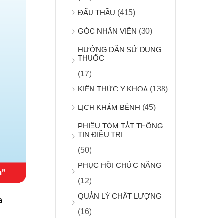
ĐẤU THẦU
(415)
GÓC NHÂN VIÊN
(30)
HƯỚNG DẪN SỬ DỤNG
THUỐC
(17)
KIẾN THỨC Y KHOA
(138)
LỊCH KHÁM BỆNH
(45)
PHIẾU TÓM TẮT THÔNG
TIN ĐIỀU TRỊ
(50)
PHỤC HỒI CHỨC NĂNG
(12)
QUẢN LÝ CHẤT LƯỢNG
G
(16)