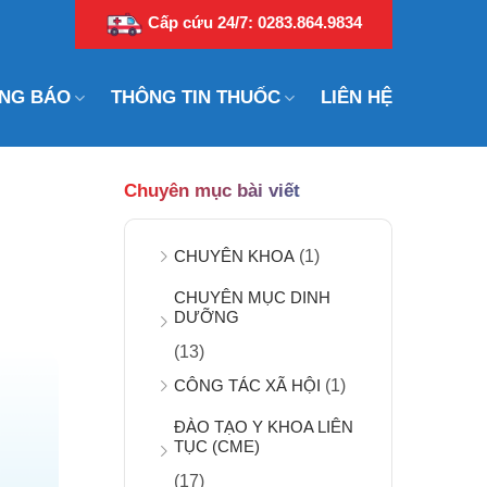
Cấp cứu 24/7: 0283.864.9834
NG BÁO
THÔNG TIN THUỐC
LIÊN HỆ
Chuyên mục bài viết
U
CHUYÊN KHOA
(1)
CHUYÊN MỤC DINH
DƯỠNG
(13)
CÔNG TÁC XÃ HỘI
(1)
ĐÀO TẠO Y KHOA LIÊN
TỤC (CME)
(17)