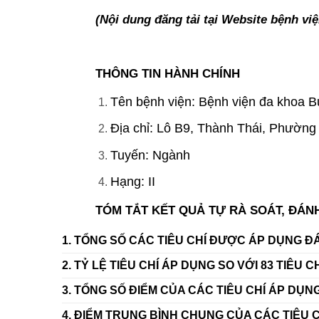
(Nội dung đăng tải tại Website bệnh v
THÔNG TIN HÀNH CHÍNH
Tên bệnh viện: Bệnh viện đa khoa 
Địa chỉ: Lô B9, Thành Thái, Phườn
Tuyến: Ngành
Hạng: II
TÓM TẮT KẾT QUẢ TỰ RÀ SOÁT, ĐÁN
1. TỔNG SỐ CÁC TIÊU CHÍ ĐƯỢC ÁP DỤNG Đ
2. TỶ LỆ TIÊU CHÍ ÁP DỤNG SO VỚI 83 TIÊU CH
3. TỔNG SỐ ĐIỂM CỦA CÁC TIÊU CHÍ ÁP DỤNG
4. ĐIỂM TRUNG BÌNH CHUNG CỦA CÁC TIÊU C