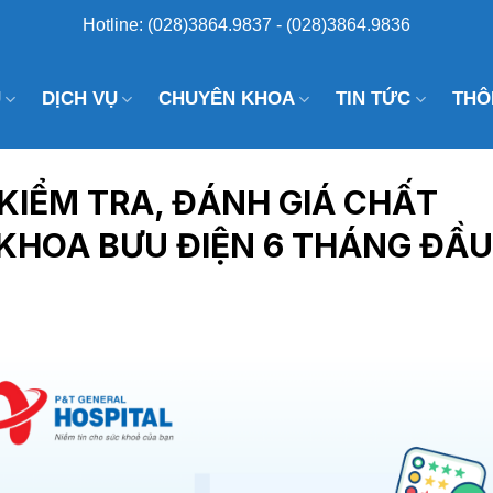
Hotline: (028)3864.9837 - (028)3864.9836
U
DỊCH VỤ
CHUYÊN KHOA
TIN TỨC
THÔ
KIỂM TRA, ĐÁNH GIÁ CHẤT
 KHOA BƯU ĐIỆN 6 THÁNG ĐẦ