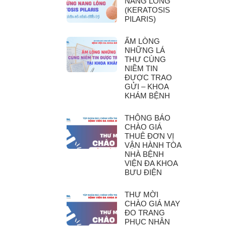
NANG LÔNG
(KERATOSIS
PILARIS)
ẤM LÒNG
NHỮNG LÁ
THƯ CÙNG
NIỀM TIN
ĐƯỢC TRAO
GỬI – KHOA
KHÁM BỆNH
THÔNG BÁO
CHÀO GIÁ
THUÊ ĐƠN VỊ
VẬN HÀNH TÒA
NHÀ BỆNH
VIỆN ĐA KHOA
BƯU ĐIỆN
THƯ MỜI
CHÀO GIÁ MAY
ĐO TRANG
PHỤC NHÂN