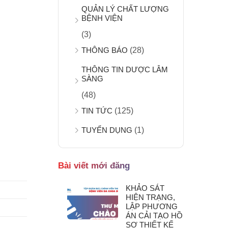
QUẢN LÝ CHẤT LƯỢNG
BỆNH VIỆN
(3)
THÔNG BÁO
(28)
THÔNG TIN DƯỢC LÂM
SÀNG
(48)
TIN TỨC
(125)
TUYỂN DỤNG
(1)
Bài viết mới đăng
KHẢO SÁT
HIỆN TRẠNG,
LẬP PHƯƠNG
ÁN CẢI TẠO HỒ
SƠ THIẾT KẾ