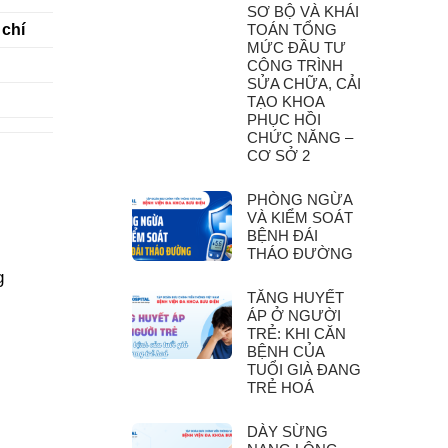
SƠ BỘ VÀ KHÁI
TOÁN TỔNG
 chí
MỨC ĐẦU TƯ
CÔNG TRÌNH
SỬA CHỮA, CẢI
TẠO KHOA
PHỤC HỒI
CHỨC NĂNG –
CƠ SỞ 2
PHÒNG NGỪA
VÀ KIỂM SOÁT
BỆNH ĐÁI
THÁO ĐƯỜNG
g
TĂNG HUYẾT
ÁP Ở NGƯỜI
TRẺ: KHI CĂN
BỆNH CỦA
TUỔI GIÀ ĐANG
TRẺ HOÁ
DÀY SỪNG