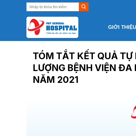
Skip
to
content
GIỚI THIỆ
TÓM TẮT KẾT QUẢ TỰ 
LƯỢNG BỆNH VIỆN ĐA
NĂM 2021