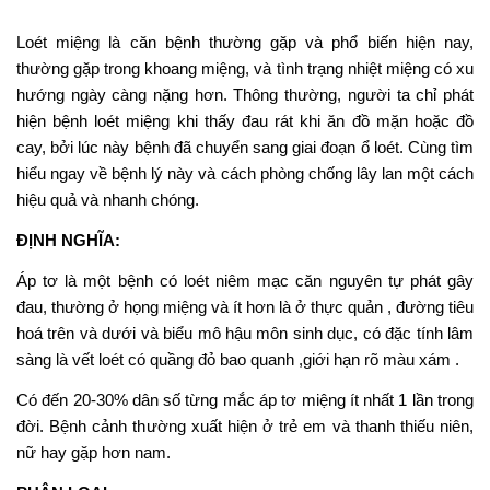
Loét miệng là căn bệnh thường gặp và phổ biến hiện nay,
thường gặp trong khoang miệng, và tình trạng nhiệt miệng có xu
hướng ngày càng nặng hơn. Thông thường, người ta chỉ phát
hiện bệnh loét miệng khi thấy đau rát khi ăn đồ mặn hoặc đồ
cay, bởi lúc này bệnh đã chuyển sang giai đoạn ổ loét. Cùng tìm
hiểu ngay về bệnh lý này và cách phòng chống lây lan một cách
hiệu quả và nhanh chóng.
ĐỊNH NGHĨA:
Áp tơ là một bệnh có loét niêm mạc căn nguyên tự phát gây
đau, thường ở họng miệng và ít hơn là ở thực quản , đường tiêu
hoá trên và dưới và biểu mô hậu môn sinh dục, có đặc tính lâm
sàng là vết loét có quầng đỏ bao quanh ,giới hạn rõ màu xám .
Có đến 20-30% dân số từng mắc áp tơ miệng ít nhất 1 lần trong
đời. Bệnh cảnh thường xuất hiện ở trẻ em và thanh thiếu niên,
nữ hay gặp hơn nam.