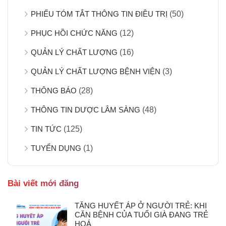
PHIẾU TÓM TẮT THÔNG TIN ĐIỀU TRỊ
(50)
PHỤC HỒI CHỨC NĂNG
(12)
QUẢN LÝ CHẤT LƯỢNG
(16)
QUẢN LÝ CHẤT LƯỢNG BỆNH VIỆN
(3)
THÔNG BÁO
(28)
THÔNG TIN DƯỢC LÂM SÀNG
(48)
TIN TỨC
(125)
TUYỂN DỤNG
(1)
Bài viết mới đăng
TĂNG HUYẾT ÁP Ở NGƯỜI TRẺ: KHI
CĂN BỆNH CỦA TUỔI GIÀ ĐANG TRẺ
HOÁ