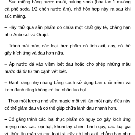
– Súc miệng bằng nước muối, baking soda (hòa tan 1 muỗng
cà phê soda 1/2 chén nước ấm), nhổ hỗn hợp này ra sau khi
súc miệng.
– Hãy thử qua sản phẩm có chứa một chất gây tê, chẳng hạn
như Anbesol và Orajel.
– Tránh mài mòn, các loại thực phẩm có tính axit, cay, có thể
gây kích ứng và đau hơn nữa.
– Áp nước đá vào viêm loét đau hoặc cho phép những mẫu
nước đá từ từ tan cạnh vết loét.
– Đánh răng nhẹ nhàng bằng cách sử dụng bàn chải mềm và
kem đánh răng không có tác nhân tạo bọt.
– Thoa một lượng nhỏ sữa magie một vài lần một ngày điều này
có thể giảm đau và có thể giúp chữa lành đau nhanh hơn.
– Cố gắng tránh các loại thực phẩm có nguy cơ gây kích ứng
miệng như: các loại hạt, khoai tây chiên, bánh quy, các loại gia
vị, thức ăn mặn và các loại trái cây có tính axit, chẳng hạn như