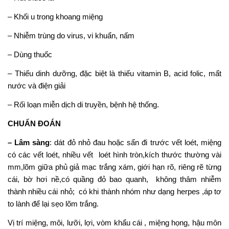
– Khối u trong khoang miệng
– Nhiễm trùng do virus, vi khuẩn, nấm
– Dùng thuốc
– Thiếu dinh dưỡng, đặc biệt là thiếu vitamin B, acid folic, mất
nước và điện giải
– Rối loạn miễn dịch di truyền, bệnh hệ thống.
CHUẨN ĐOÁN
– Lâm sàng
: dát đỏ nhỏ đau hoặc sẩn đi trước vết loét, miệng
có các vết loét, nhiều vết loét hình tròn,kích thước thường vài
mm,lõm giữa phủ giả mạc trắng xám, giới hạn rõ, riêng rẽ từng
cái, bờ hơi nề,có quầng đỏ bao quanh, không thâm nhiễm
thành nhiều cái nhỏ; có khi thành nhóm như dạng herpes ,áp tơ
to lành để lại sẹo lõm trắng.
Vị trí miệng, môi, lưỡi, lợi, vòm khẩu cái , miệng họng, hậu môn