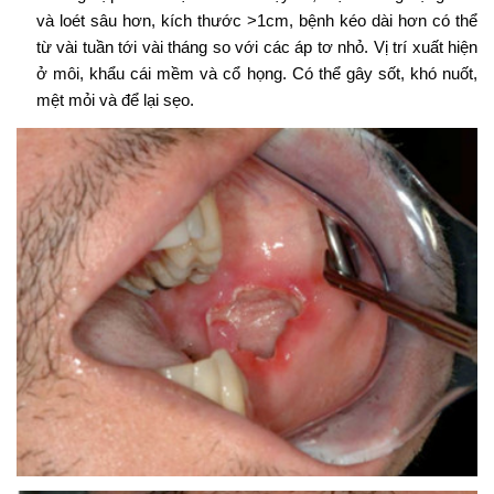
và loét sâu hơn, kích thước >1cm, bệnh kéo dài hơn có thể
từ vài tuần tới vài tháng so với các áp tơ nhỏ. Vị trí xuất hiện
ở môi, khẩu cái mềm và cổ họng. Có thể gây sốt, khó nuốt,
mệt mỏi và để lại sẹo.