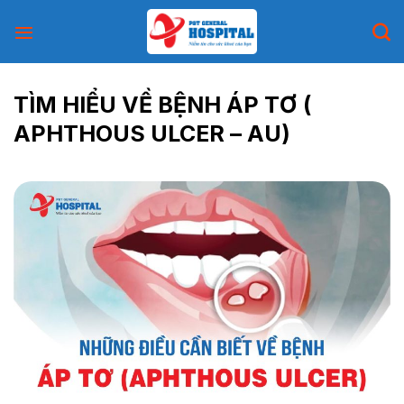
Skip
to
content
TÌM HIỂU VỀ BỆNH ÁP TƠ (
APHTHOUS ULCER – AU)