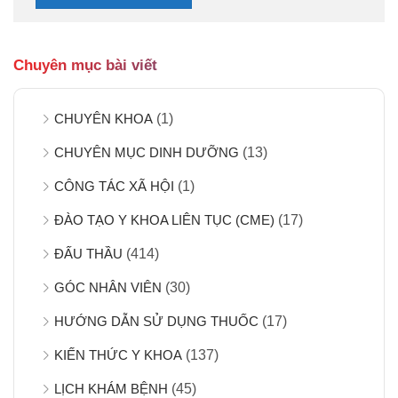
Chuyên mục bài viết
CHUYÊN KHOA
(1)
CHUYÊN MỤC DINH DƯỠNG
(13)
CÔNG TÁC XÃ HỘI
(1)
ĐÀO TẠO Y KHOA LIÊN TỤC (CME)
(17)
ĐẤU THẦU
(414)
GÓC NHÂN VIÊN
(30)
HƯỚNG DẪN SỬ DỤNG THUỐC
(17)
KIẾN THỨC Y KHOA
(137)
LỊCH KHÁM BỆNH
(45)