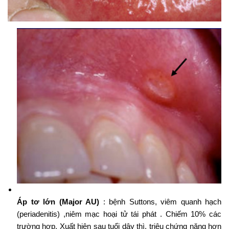
Áp tơ lớn (Major AU)
: bệnh Suttons, viêm quanh hạch
(periadenitis) ,niêm mạc hoại tử tái phát . Chiếm 10% các
trường hợp. Xuất hiện sau tuổi dậy thì, triệu chứng nặng hơn