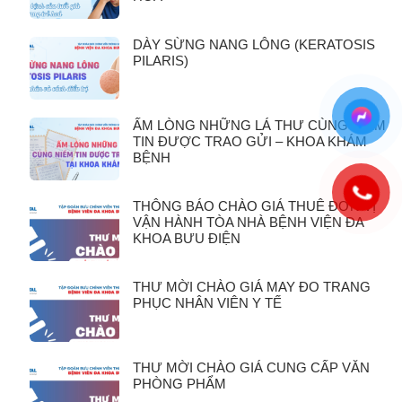
DÀY SỪNG NANG LÔNG (KERATOSIS
PILARIS)
ẤM LÒNG NHỮNG LÁ THƯ CÙNG NIỀM
TIN ĐƯỢC TRAO GỬI – KHOA KHÁM
BỆNH
THÔNG BÁO CHÀO GIÁ THUÊ ĐƠN VỊ
VẬN HÀNH TÒA NHÀ BỆNH VIỆN ĐA
KHOA BƯU ĐIỆN
THƯ MỜI CHÀO GIÁ MAY ĐO TRANG
PHỤC NHÂN VIÊN Y TẾ
THƯ MỜI CHÀO GIÁ CUNG CẤP VĂN
PHÒNG PHẨM