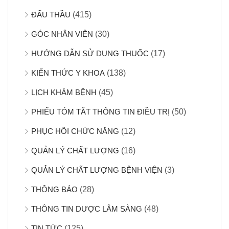
ĐẤU THẦU
(415)
GÓC NHÂN VIÊN
(30)
HƯỚNG DẪN SỬ DỤNG THUỐC
(17)
KIẾN THỨC Y KHOA
(138)
LỊCH KHÁM BỆNH
(45)
PHIẾU TÓM TẮT THÔNG TIN ĐIỀU TRỊ
(50)
PHỤC HỒI CHỨC NĂNG
(12)
QUẢN LÝ CHẤT LƯỢNG
(16)
QUẢN LÝ CHẤT LƯỢNG BỆNH VIỆN
(3)
THÔNG BÁO
(28)
THÔNG TIN DƯỢC LÂM SÀNG
(48)
TIN TỨC
(125)