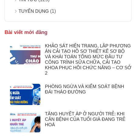
TUYỂN DỤNG
(1)
Bài viết mới đăng
KHẢO SÁT HIỆN TRẠNG, LẬP PHƯƠNG
ÁN CẢI TẠO HỒ SƠ THIẾT KẾ SƠ BỘ
VÀ KHÁI TOÁN TỔNG MỨC ĐẦU TƯ
CÔNG TRÌNH SỬA CHỮA, CẢI TẠO
KHOA PHỤC HỒI CHỨC NĂNG – CƠ SỞ
2
PHÒNG NGỪA VÀ KIỂM SOÁT BỆNH
ĐÁI THÁO ĐƯỜNG
TĂNG HUYẾT ÁP Ở NGƯỜI TRẺ: KHI
CĂN BỆNH CỦA TUỔI GIÀ ĐANG TRẺ
HOÁ