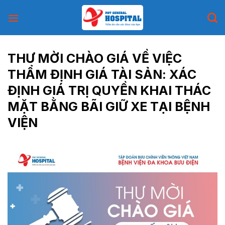
Skip
to
content
THƯ MỜI CHÀO GIÁ VỀ VIỆC
THẨM ĐỊNH GIÁ TÀI SẢN: XÁC
ĐỊNH GIÁ TRỊ QUYỀN KHAI THÁC
MẶT BẰNG BÃI GIỮ XE TẠI BỆNH
VIỆN