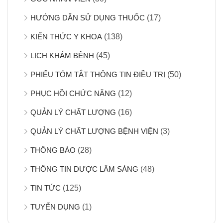
HƯỚNG DẪN SỬ DỤNG THUỐC
(17)
KIẾN THỨC Y KHOA
(138)
LỊCH KHÁM BỆNH
(45)
PHIẾU TÓM TẮT THÔNG TIN ĐIỀU TRỊ
(50)
PHỤC HỒI CHỨC NĂNG
(12)
QUẢN LÝ CHẤT LƯỢNG
(16)
QUẢN LÝ CHẤT LƯỢNG BỆNH VIỆN
(3)
THÔNG BÁO
(28)
THÔNG TIN DƯỢC LÂM SÀNG
(48)
TIN TỨC
(125)
TUYỂN DỤNG
(1)