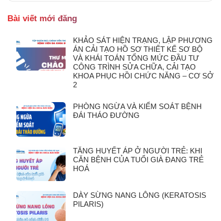
Bài viết mới đăng
KHẢO SÁT HIỆN TRẠNG, LẬP PHƯƠNG
ÁN CẢI TẠO HỒ SƠ THIẾT KẾ SƠ BỘ
VÀ KHÁI TOÁN TỔNG MỨC ĐẦU TƯ
CÔNG TRÌNH SỬA CHỮA, CẢI TẠO
KHOA PHỤC HỒI CHỨC NĂNG – CƠ SỞ
2
PHÒNG NGỪA VÀ KIỂM SOÁT BỆNH
ĐÁI THÁO ĐƯỜNG
TĂNG HUYẾT ÁP Ở NGƯỜI TRẺ: KHI
CĂN BỆNH CỦA TUỔI GIÀ ĐANG TRẺ
HOÁ
DÀY SỪNG NANG LÔNG (KERATOSIS
PILARIS)