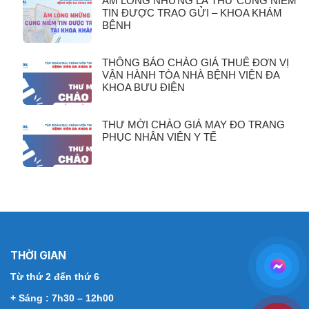
ẤM LÒNG NHỮNG LÁ THƯ CÙNG NIỀM
TIN ĐƯỢC TRAO GỬI – KHOA KHÁM
BỆNH
THÔNG BÁO CHÀO GIÁ THUÊ ĐƠN VỊ
VẬN HÀNH TÒA NHÀ BỆNH VIỆN ĐA
KHOA BƯU ĐIỆN
THƯ MỜI CHÀO GIÁ MAY ĐO TRANG
PHỤC NHÂN VIÊN Y TẾ
THỜI GIAN
Từ thứ 2 đến thứ 6
+ Sáng : 7h30 – 12h00