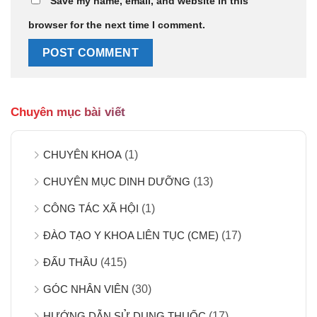
Save my name, email, and website in this
browser for the next time I comment.
Chuyên mục bài viết
CHUYÊN KHOA
(1)
CHUYÊN MỤC DINH DƯỠNG
(13)
CÔNG TÁC XÃ HỘI
(1)
ĐÀO TẠO Y KHOA LIÊN TỤC (CME)
(17)
ĐẤU THẦU
(415)
GÓC NHÂN VIÊN
(30)
HƯỚNG DẪN SỬ DỤNG THUỐC
(17)