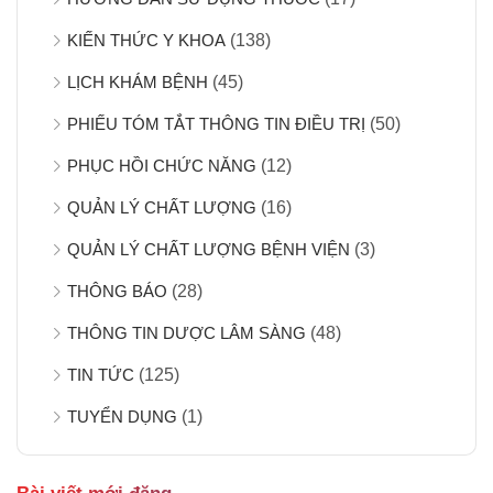
KIẾN THỨC Y KHOA
(138)
LỊCH KHÁM BỆNH
(45)
PHIẾU TÓM TẮT THÔNG TIN ĐIỀU TRỊ
(50)
PHỤC HỒI CHỨC NĂNG
(12)
QUẢN LÝ CHẤT LƯỢNG
(16)
QUẢN LÝ CHẤT LƯỢNG BỆNH VIỆN
(3)
THÔNG BÁO
(28)
THÔNG TIN DƯỢC LÂM SÀNG
(48)
TIN TỨC
(125)
TUYỂN DỤNG
(1)