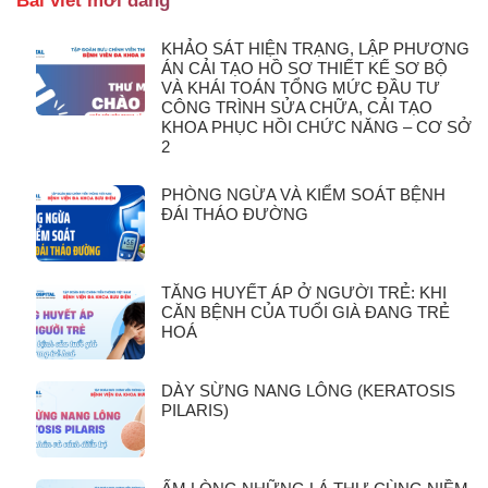
Bài viết mới đăng
KHẢO SÁT HIỆN TRẠNG, LẬP PHƯƠNG
ÁN CẢI TẠO HỒ SƠ THIẾT KẾ SƠ BỘ
VÀ KHÁI TOÁN TỔNG MỨC ĐẦU TƯ
CÔNG TRÌNH SỬA CHỮA, CẢI TẠO
KHOA PHỤC HỒI CHỨC NĂNG – CƠ SỞ
2
PHÒNG NGỪA VÀ KIỂM SOÁT BỆNH
ĐÁI THÁO ĐƯỜNG
TĂNG HUYẾT ÁP Ở NGƯỜI TRẺ: KHI
CĂN BỆNH CỦA TUỔI GIÀ ĐANG TRẺ
HOÁ
DÀY SỪNG NANG LÔNG (KERATOSIS
PILARIS)