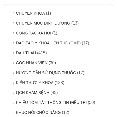
CHUYÊN KHOA
(1)
CHUYÊN MỤC DINH DƯỠNG
(13)
CÔNG TÁC XÃ HỘI
(1)
ĐÀO TẠO Y KHOA LIÊN TỤC (CME)
(17)
ĐẤU THẦU
(415)
GÓC NHÂN VIÊN
(30)
HƯỚNG DẪN SỬ DỤNG THUỐC
(17)
KIẾN THỨC Y KHOA
(138)
LỊCH KHÁM BỆNH
(45)
PHIẾU TÓM TẮT THÔNG TIN ĐIỀU TRỊ
(50)
PHỤC HỒI CHỨC NĂNG
(12)