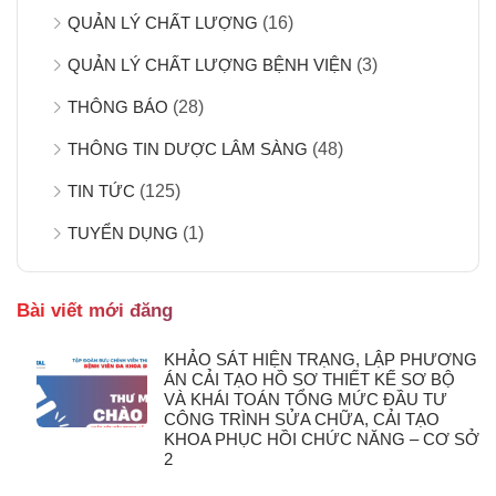
QUẢN LÝ CHẤT LƯỢNG
(16)
QUẢN LÝ CHẤT LƯỢNG BỆNH VIỆN
(3)
THÔNG BÁO
(28)
THÔNG TIN DƯỢC LÂM SÀNG
(48)
TIN TỨC
(125)
TUYỂN DỤNG
(1)
Bài viết mới đăng
KHẢO SÁT HIỆN TRẠNG, LẬP PHƯƠNG
ÁN CẢI TẠO HỒ SƠ THIẾT KẾ SƠ BỘ
VÀ KHÁI TOÁN TỔNG MỨC ĐẦU TƯ
CÔNG TRÌNH SỬA CHỮA, CẢI TẠO
KHOA PHỤC HỒI CHỨC NĂNG – CƠ SỞ
2