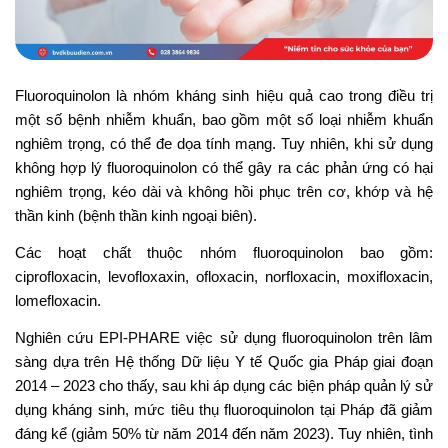
Fluoroquinolon là nhóm kháng sinh hiệu quả cao trong điều trị
một số bệnh nhiễm khuẩn, bao gồm một số loại nhiễm khuẩn
nghiêm trọng, có thể đe dọa tính mạng. Tuy nhiên, khi sử dụng
không hợp lý fluoroquinolon có thể gây ra các phản ứng có hại
nghiêm trọng, kéo dài và không hồi phục trên cơ, khớp và hệ
thần kinh (bệnh thần kinh ngoại biên).
Các hoạt chất thuộc nhóm fluoroquinolon bao gồm:
ciprofloxacin, levofloxaxin, ofloxacin, norfloxacin, moxifloxacin,
lomefloxacin.
Nghiên cứu EPI-PHARE việc sử dụng fluoroquinolon trên lâm
sàng dựa trên Hệ thống Dữ liệu Y tế Quốc gia Pháp giai đoạn
2014 – 2023 cho thấy, sau khi áp dụng các biện pháp quản lý sử
dụng kháng sinh, mức tiêu thụ fluoroquinolon tại Pháp đã giảm
đáng kể (giảm 50% từ năm 2014 đến năm 2023). Tuy nhiên, tình