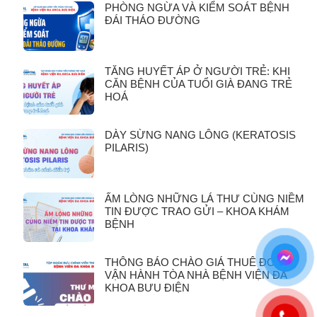
PHÒNG NGỪA VÀ KIỂM SOÁT BỆNH
ĐÁI THÁO ĐƯỜNG
TĂNG HUYẾT ÁP Ở NGƯỜI TRẺ: KHI
CĂN BỆNH CỦA TUỔI GIÀ ĐANG TRẺ
HOÁ
DÀY SỪNG NANG LÔNG (KERATOSIS
PILARIS)
ẤM LÒNG NHỮNG LÁ THƯ CÙNG NIỀM
TIN ĐƯỢC TRAO GỬI – KHOA KHÁM
BỆNH
THÔNG BÁO CHÀO GIÁ THUÊ ĐƠN VỊ
VẬN HÀNH TÒA NHÀ BỆNH VIỆN ĐA
KHOA BƯU ĐIỆN