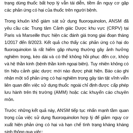
trạng dùng thuốc bất hợp lý vẫn tái diễn, tiềm ẩn nguy cơ gặp
các phản ứng có hại của thuốc trên người bệnh.
Trong khuôn khổ giám sát sử dụng fluoroquinolon, ANSM đã
yêu cầu các Trung tâm Cảnh giác Dược khu vực (CRPV) tại
Paris và Marseille thực hiện các đánh giá trong giai đoạn tháng
1/2017 đến 8/2023. Kết quả cho thấy các phản ứng có hại do
fluoroquinolon là rất hiếm gặp nhưng thường gây ảnh hưởng
nghiêm trọng, kéo dài và có thể không hồi phục đến cơ, khớp
và hệ thần kinh (bệnh thần kinh ngoại biên). Tuy nhiên không có
tín hiệu cảnh giác dược mới nào được phát hiện. Báo cáo ghi
nhận một số phản ứng có hại nghiêm trọng gây tàn tật vĩnh viễn
liên quan đến việc sử dụng thuốc ngoài chỉ định được cấp phép
lưu hành trên thị trường (AMM) hoặc các khuyến cáo chuyên
môn.
Trước những kết quả này, ANSM tiếp tục nhấn mạnh tầm quan
trọng của việc sử dụng fluoroquinolon hợp lý để giảm nguy cơ
xuất hiện phản ứng có hại và hạn chế tình trạng kháng kháng
sinh thông qua việc: