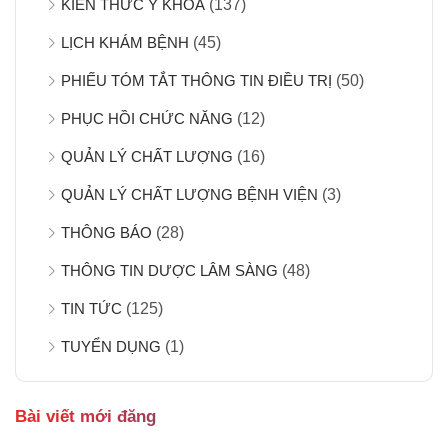
KIẾN THỨC Y KHOA
(137)
LỊCH KHÁM BỆNH
(45)
PHIẾU TÓM TẮT THÔNG TIN ĐIỀU TRỊ
(50)
PHỤC HỒI CHỨC NĂNG
(12)
QUẢN LÝ CHẤT LƯỢNG
(16)
QUẢN LÝ CHẤT LƯỢNG BỆNH VIỆN
(3)
THÔNG BÁO
(28)
THÔNG TIN DƯỢC LÂM SÀNG
(48)
TIN TỨC
(125)
TUYỂN DỤNG
(1)
Bài viết mới đăng