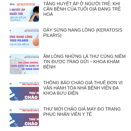
TĂNG HUYẾT ÁP Ở NGƯỜI TRẺ: KHI
CĂN BỆNH CỦA TUỔI GIÀ ĐANG TRẺ
HOÁ
DÀY SỪNG NANG LÔNG (KERATOSIS
PILARIS)
ẤM LÒNG NHỮNG LÁ THƯ CÙNG NIỀM
TIN ĐƯỢC TRAO GỬI – KHOA KHÁM
BỆNH
THÔNG BÁO CHÀO GIÁ THUÊ ĐƠN VỊ
VẬN HÀNH TÒA NHÀ BỆNH VIỆN ĐA
KHOA BƯU ĐIỆN
THƯ MỜI CHÀO GIÁ MAY ĐO TRANG
PHỤC NHÂN VIÊN Y TẾ