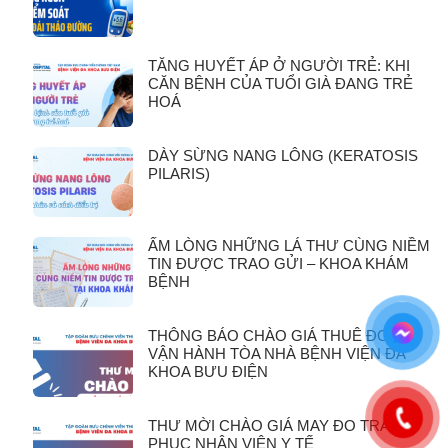
TĂNG HUYẾT ÁP Ở NGƯỜI TRẺ: KHI
CĂN BỆNH CỦA TUỔI GIÀ ĐANG TRẺ
HOÁ
DÀY SỪNG NANG LÔNG (KERATOSIS
PILARIS)
ẤM LÒNG NHỮNG LÁ THƯ CÙNG NIỀM
TIN ĐƯỢC TRAO GỬI – KHOA KHÁM
BỆNH
THÔNG BÁO CHÀO GIÁ THUÊ ĐƠN VỊ
VẬN HÀNH TÒA NHÀ BỆNH VIỆN ĐA
KHOA BƯU ĐIỆN
THƯ MỜI CHÀO GIÁ MAY ĐO TRANG
PHỤC NHÂN VIÊN Y TẾ