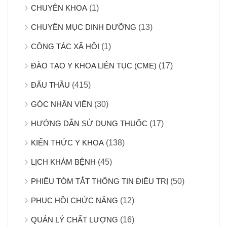
CHUYÊN KHOA
(1)
CHUYÊN MỤC DINH DƯỠNG
(13)
CÔNG TÁC XÃ HỘI
(1)
ĐÀO TẠO Y KHOA LIÊN TỤC (CME)
(17)
ĐẤU THẦU
(415)
GÓC NHÂN VIÊN
(30)
HƯỚNG DẪN SỬ DỤNG THUỐC
(17)
KIẾN THỨC Y KHOA
(138)
LỊCH KHÁM BỆNH
(45)
PHIẾU TÓM TẮT THÔNG TIN ĐIỀU TRỊ
(50)
PHỤC HỒI CHỨC NĂNG
(12)
QUẢN LÝ CHẤT LƯỢNG
(16)