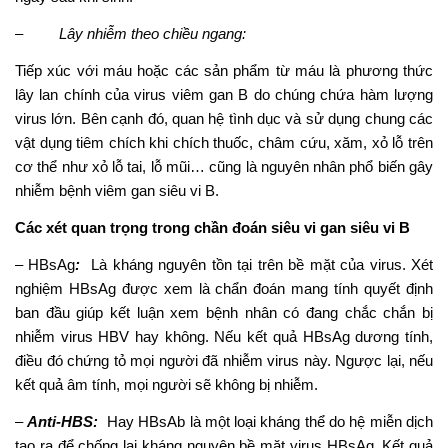
–
Lây nhiễm theo chiều ngang:
Tiếp xúc với máu hoặc các sản phẩm từ máu là phương thức
lây lan chính của virus viêm gan B do chúng chứa hàm lượng
virus lớn. Bên cạnh đó, quan hệ tình dục và sử dụng chung các
vật dụng tiêm chích khi chích thuốc, châm cứu, xăm, xỏ lỗ trên
cơ thể như xỏ lỗ tai, lỗ mũi… cũng là nguyên nhân phổ biến gây
nhiễm bệnh viêm gan siêu vi B.
Các xét quan trọng trong chần đoán siêu vi gan siêu vi B
– HBsAg
:
Là kháng nguyên tồn tại trên bề mặt của virus. Xét
nghiệm HBsAg được xem là chẩn đoán mang tính quyết định
ban đầu giúp kết luận xem bệnh nhân có đang chắc chắn bị
nhiễm virus HBV hay không. Nếu kết quả HBsAg dương tính,
điều đó chứng tỏ mọi người đã nhiễm virus này. Ngược lại, nếu
kết quả âm tính, mọi người sẽ không bị nhiễm.
–
Anti-HBS:
Hay HBsAb là một loại kháng thể do hệ miễn dịch
tạo ra để chống lại kháng nguyên bề mặt virus HBsAg. Kết quả