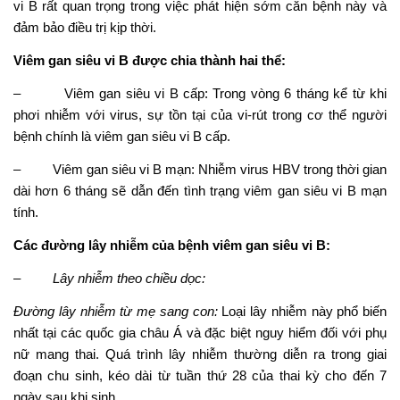
vi B rất quan trọng trong việc phát hiện sớm căn bệnh này và
đảm bảo điều trị kịp thời.
Viêm gan siêu vi B được chia thành hai thể:
– Viêm gan siêu vi B cấp: Trong vòng 6 tháng kể từ khi
phơi nhiễm với virus, sự tồn tại của vi-rút trong cơ thể người
bệnh chính là viêm gan siêu vi B cấp.
– Viêm gan siêu vi B mạn: Nhiễm virus HBV trong thời gian
dài hơn 6 tháng sẽ dẫn đến tình trạng viêm gan siêu vi B mạn
tính.
Các đường lây nhiễm của bệnh viêm gan siêu vi B:
–
Lây nhiễm theo chiều dọc:
Đường lây nhiễm từ mẹ sang con:
Loại lây nhiễm này phổ biến
nhất tại các quốc gia châu Á và đặc biệt nguy hiểm đối với phụ
nữ mang thai. Quá trình lây nhiễm thường diễn ra trong giai
đoạn chu sinh, kéo dài từ tuần thứ 28 của thai kỳ cho đến 7
ngày sau khi sinh.