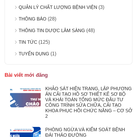
QUẢN LÝ CHẤT LƯỢNG BỆNH VIỆN
(3)
THÔNG BÁO
(28)
THÔNG TIN DƯỢC LÂM SÀNG
(48)
TIN TỨC
(125)
TUYỂN DỤNG
(1)
Bài viết mới đăng
KHẢO SÁT HIỆN TRẠNG, LẬP PHƯƠNG
ÁN CẢI TẠO HỒ SƠ THIẾT KẾ SƠ BỘ
VÀ KHÁI TOÁN TỔNG MỨC ĐẦU TƯ
CÔNG TRÌNH SỬA CHỮA, CẢI TẠO
KHOA PHỤC HỒI CHỨC NĂNG – CƠ SỞ
2
PHÒNG NGỪA VÀ KIỂM SOÁT BỆNH
ĐÁI THÁO ĐƯỜNG