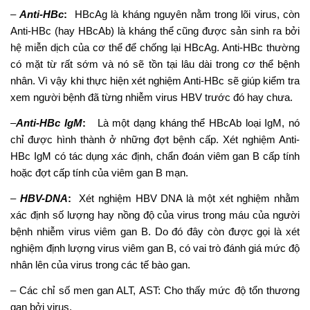
–
Anti-HBc
:
HBcAg là kháng nguyên nằm trong lõi virus, còn
Anti-HBc (hay HBcAb) là kháng thể cũng được sản sinh ra bởi
hệ miễn dịch của cơ thể để chống lại HBcAg. Anti-HBc thường
có mặt từ rất sớm và nó sẽ tồn tại lâu dài trong cơ thể bệnh
nhân. Vì vậy khi thực hiện xét nghiệm Anti-HBc sẽ giúp kiểm tra
xem người bệnh đã từng nhiễm virus HBV trước đó hay chưa.
–
Anti-HBc IgM
:
Là một dạng kháng thể HBcAb loại IgM, nó
chỉ được hình thành ở những đợt bệnh cấp. Xét nghiệm Anti-
HBc IgM có tác dụng xác định, chẩn đoán viêm gan B cấp tính
hoặc đợt cấp tính của viêm gan B mạn.
–
HBV-DNA
:
Xét nghiệm HBV DNA là một xét nghiệm nhằm
xác định số lượng hay nồng độ của virus trong máu của người
bệnh nhiễm virus viêm gan B. Do đó đây còn được gọi là xét
nghiệm định lượng virus viêm gan B, có vai trò đánh giá mức độ
nhân lên của virus trong các tế bào gan.
– Các chỉ số men gan ALT, AST: Cho thấy mức độ tổn thương
gan bởi virus.