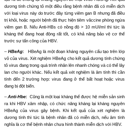
dương tính chứng tỏ một điều rằng bệnh nhân đã có miễn dịch
với loại virus này do trước đây từng viêm gan B nhưng đã điều
trị khỏi, hoặc người bệnh đã thực hiện tiêm văccine phòng ngừa
viêm gan B. Nếu Anti-HBs có nồng độ > 10 mUI/ml thì tức là
kháng thể đang hoạt động rất tốt, có khả năng bảo vệ cơ thể
trước sự tấn công của HBV.
–
HBeAg
:
HBeAg là một đoạn kháng nguyên cấu tạo trên lớp
vỏ của virus. Xét nghiệm HBeAg cho kết quả dương tính chứng
tỏ virus đang trong quá trình nhân lên nhanh chóng và có thể lây
lan cho người khác. Nếu kết quả xét nghiệm là âm tính thì cần
tính đến 2 trường hợp: virus đang ở thể bất hoạt hoặc virus
đang bị đột biến.
–
Anti-Hbe
:
Cũng là một loại kháng thể được hệ miễn sản sinh
ra khi HBV xâm nhập, có chức năng kháng lại kháng nguyên
HBeAg của virus gây bệnh. Khi kết quả của xét nghiệm là
dương tính thì tức là bệnh nhân đã có miễn dịch, nếu âm tính
nghĩa là cơ thể bệnh nhân chưa hình thành miễn dịch với HBV.