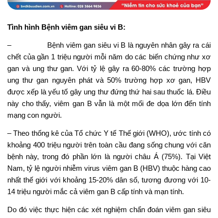
Tình hình Bệnh viêm gan siêu vi B:
– Bệnh viêm gan siêu vi B là nguyên nhân gây ra cái
chết của gần 1 triệu người mỗi năm do các biến chứng như xơ
gan và ung thư gan. Với tỷ lệ gây ra 60-80% các trường hợp
ung thư gan nguyên phát và 50% trường hợp xơ gan, HBV
được xếp là yếu tố gây ung thư đứng thứ hai sau thuốc lá. Điều
này cho thấy, viêm gan B vẫn là một mối đe dọa lớn đến tính
mạng con người.
– Theo thống kê của Tổ chức Y tế Thế giới (WHO), ước tính có
khoảng 400 triệu người trên toàn cầu đang sống chung với căn
bệnh này, trong đó phần lớn là người châu Á (75%). Tại Việt
Nam, tỷ lệ người nhiễm virus viêm gan B (HBV) thuộc hàng cao
nhất thế giới với khoảng 15-20% dân số, tương đương với 10-
14 triệu người mắc cả viêm gan B cấp tính và mạn tính.
Do đó việc thực hiện các xét nghiệm chẩn đoán viêm gan siêu