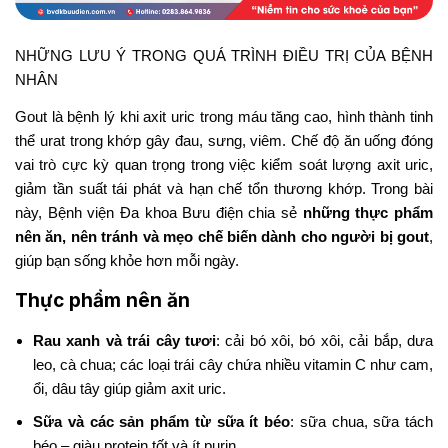
NHỮNG LƯU Ý TRONG QUÁ TRÌNH ĐIỀU TRỊ CỦA BỆNH
NHÂN
Gout là bệnh lý khi axit uric trong máu tăng cao, hình thành tinh
thể urat trong khớp gây đau, sưng, viêm. Chế độ ăn uống đóng
vai trò cực kỳ quan trọng trong việc kiểm soát lượng axit uric,
giảm tần suất tái phát và hạn chế tổn thương khớp. Trong bài
này, Bệnh viện Đa khoa Bưu điện chia sẻ
những thực phẩm
nên ăn, nên tránh và mẹo chế biến dành cho người bị gout
,
giúp bạn sống khỏe hơn mỗi ngày.
Thực phẩm nên ăn
Rau xanh và trái cây tươi
: cải bó xôi, bó xôi, cải bắp, dưa
leo, cà chua; các loại trái cây chứa nhiều vitamin C như cam,
ổi, dâu tây giúp giảm axit uric.
Sữa và các sản phẩm từ sữa ít béo
: sữa chua, sữa tách
béo – giàu protein tốt và ít purin.