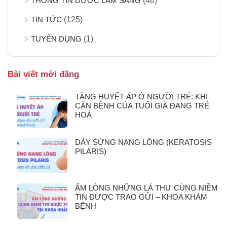
THÔNG TIN DƯỢC LÂM SÀNG
(48)
TIN TỨC
(125)
TUYỂN DỤNG
(1)
Bài viết mới đăng
TĂNG HUYẾT ÁP Ở NGƯỜI TRẺ: KHI
CĂN BỆNH CỦA TUỔI GIÀ ĐANG TRẺ
HOÁ
DÀY SỪNG NANG LÔNG (KERATOSIS
PILARIS)
ẤM LÒNG NHỮNG LÁ THƯ CÙNG NIỀM
TIN ĐƯỢC TRAO GỬI – KHOA KHÁM
BỆNH