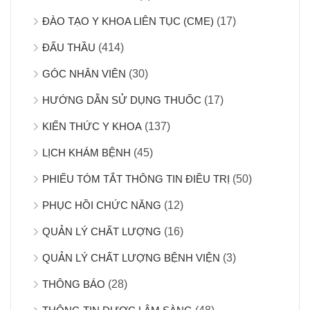
ĐÀO TẠO Y KHOA LIÊN TỤC (CME)
(17)
ĐẤU THẦU
(414)
GÓC NHÂN VIÊN
(30)
HƯỚNG DẪN SỬ DỤNG THUỐC
(17)
KIẾN THỨC Y KHOA
(137)
LỊCH KHÁM BỆNH
(45)
PHIẾU TÓM TẮT THÔNG TIN ĐIỀU TRỊ
(50)
PHỤC HỒI CHỨC NĂNG
(12)
QUẢN LÝ CHẤT LƯỢNG
(16)
QUẢN LÝ CHẤT LƯỢNG BỆNH VIỆN
(3)
THÔNG BÁO
(28)