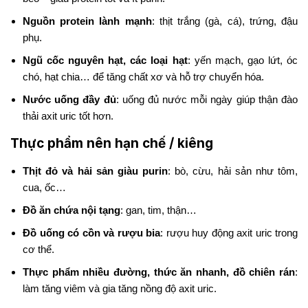
Nguồn protein lành mạnh
: thịt trắng (gà, cá), trứng, đậu
phụ.
Ngũ cốc nguyên hạt, các loại hạt
: yến mạch, gạo lứt, óc
chó, hạt chia… để tăng chất xơ và hỗ trợ chuyển hóa.
Nước uống đầy đủ
: uống đủ nước mỗi ngày giúp thận đào
thải axit uric tốt hơn.
Thực phẩm nên hạn chế / kiêng
Thịt đỏ và hải sản giàu purin
: bò, cừu, hải sản như tôm,
cua, ốc…
Đồ ăn chứa nội tạng
: gan, tim, thận…
Đồ uống có cồn và rượu bia
: rượu huy động axit uric trong
cơ thể.
Thực phẩm nhiều đường, thức ăn nhanh, đồ chiên rán
:
làm tăng viêm và gia tăng nồng độ axit uric.