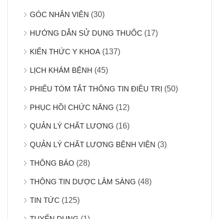
GÓC NHÂN VIÊN
(30)
HƯỚNG DẪN SỬ DỤNG THUỐC
(17)
KIẾN THỨC Y KHOA
(137)
LỊCH KHÁM BỆNH
(45)
PHIẾU TÓM TẮT THÔNG TIN ĐIỀU TRỊ
(50)
PHỤC HỒI CHỨC NĂNG
(12)
QUẢN LÝ CHẤT LƯỢNG
(16)
QUẢN LÝ CHẤT LƯỢNG BỆNH VIỆN
(3)
THÔNG BÁO
(28)
THÔNG TIN DƯỢC LÂM SÀNG
(48)
TIN TỨC
(125)
TUYỂN DỤNG
(1)