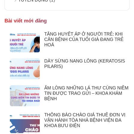
Bài viết mới đăng
TĂNG HUYẾT ÁP Ở NGƯỜI TRẺ: KHI
CĂN BỆNH CỦA TUỔI GIÀ ĐANG TRẺ
HOÁ
DÀY SỪNG NANG LÔNG (KERATOSIS
PILARIS)
ẤM LÒNG NHỮNG LÁ THƯ CÙNG NIỀM
TIN ĐƯỢC TRAO GỬI – KHOA KHÁM
BỆNH
THÔNG BÁO CHÀO GIÁ THUÊ ĐƠN VỊ
VẬN HÀNH TÒA NHÀ BỆNH VIỆN ĐA
KHOA BƯU ĐIỆN