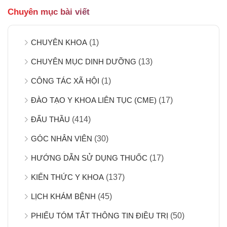
Chuyên mục bài viết
CHUYÊN KHOA
(1)
CHUYÊN MỤC DINH DƯỠNG
(13)
CÔNG TÁC XÃ HỘI
(1)
ĐÀO TẠO Y KHOA LIÊN TỤC (CME)
(17)
ĐẤU THẦU
(414)
GÓC NHÂN VIÊN
(30)
HƯỚNG DẪN SỬ DỤNG THUỐC
(17)
KIẾN THỨC Y KHOA
(137)
LỊCH KHÁM BỆNH
(45)
PHIẾU TÓM TẮT THÔNG TIN ĐIỀU TRỊ
(50)