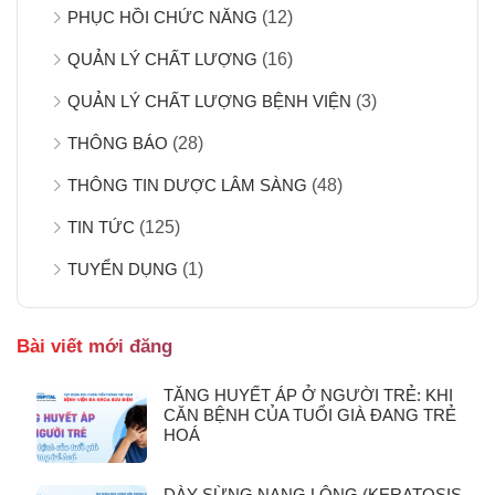
PHỤC HỒI CHỨC NĂNG
(12)
QUẢN LÝ CHẤT LƯỢNG
(16)
QUẢN LÝ CHẤT LƯỢNG BỆNH VIỆN
(3)
THÔNG BÁO
(28)
THÔNG TIN DƯỢC LÂM SÀNG
(48)
TIN TỨC
(125)
TUYỂN DỤNG
(1)
Bài viết mới đăng
TĂNG HUYẾT ÁP Ở NGƯỜI TRẺ: KHI
CĂN BỆNH CỦA TUỔI GIÀ ĐANG TRẺ
HOÁ
DÀY SỪNG NANG LÔNG (KERATOSIS