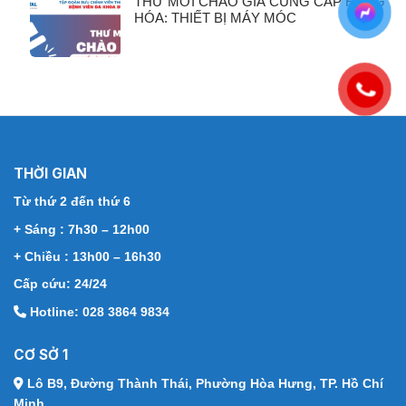
THƯ MỜI CHÀO GIÁ CUNG CẤP HÀNG
HÓA: THIẾT BỊ MÁY MÓC
THỜI GIAN
Từ thứ 2 đến thứ 6
+ Sáng : 7h30 – 12h00
+ Chiều : 13h00 – 16h30
Cấp cứu: 24/24
Hotline: 028 3864 9834
CƠ SỞ 1
Lô B9, Đường Thành Thái,
Phường Hòa Hưng, TP. Hồ Chí
Minh