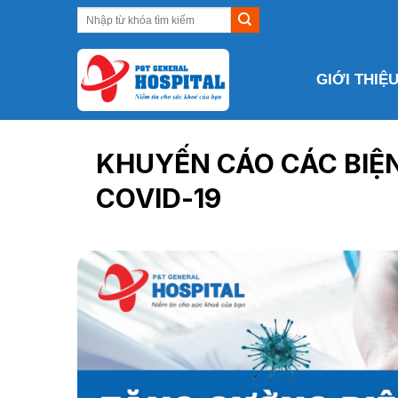
Skip
to
content
GIỚI THIỆ
KHUYẾN CÁO CÁC BIỆ
COVID-19