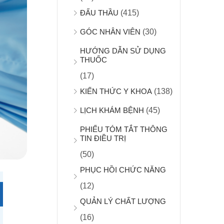
ĐẤU THẦU
(415)
GÓC NHÂN VIÊN
(30)
HƯỚNG DẪN SỬ DỤNG
THUỐC
(17)
KIẾN THỨC Y KHOA
(138)
LỊCH KHÁM BỆNH
(45)
PHIẾU TÓM TẮT THÔNG
TIN ĐIỀU TRỊ
(50)
PHỤC HỒI CHỨC NĂNG
(12)
QUẢN LÝ CHẤT LƯỢNG
(16)