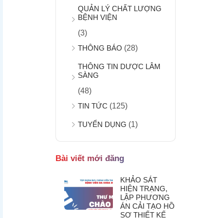
QUẢN LÝ CHẤT LƯỢNG
BỆNH VIỆN
(3)
THÔNG BÁO
(28)
THÔNG TIN DƯỢC LÂM
SÀNG
(48)
TIN TỨC
(125)
TUYỂN DỤNG
(1)
Bài viết mới đăng
KHẢO SÁT
HIỆN TRẠNG,
LẬP PHƯƠNG
ÁN CẢI TẠO HỒ
SƠ THIẾT KẾ