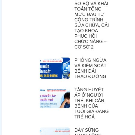
SƠ BỘ VÀ KHÁI
TOÁN TỔNG
MỨC ĐẦU TƯ
CÔNG TRÌNH
SỬA CHỮA, CẢI
TẠO KHOA
PHỤC HỒI
CHỨC NĂNG –
CƠ SỞ 2
PHÒNG NGỪA
VÀ KIỂM SOÁT
BỆNH ĐÁI
THÁO ĐƯỜNG
TĂNG HUYẾT
ÁP Ở NGƯỜI
TRẺ: KHI CĂN
BỆNH CỦA
TUỔI GIÀ ĐANG
TRẺ HOÁ
DÀY SỪNG