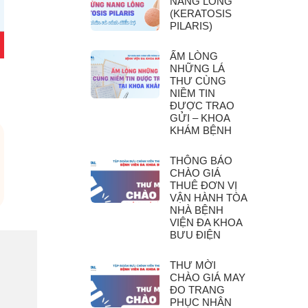
NANG LÔNG
(KERATOSIS
PILARIS)
ẤM LÒNG
NHỮNG LÁ
THƯ CÙNG
NIỀM TIN
ĐƯỢC TRAO
GỬI – KHOA
KHÁM BỆNH
THÔNG BÁO
CHÀO GIÁ
THUÊ ĐƠN VỊ
VẬN HÀNH TÒA
NHÀ BỆNH
VIỆN ĐA KHOA
BƯU ĐIỆN
THƯ MỜI
CHÀO GIÁ MAY
ĐO TRANG
PHỤC NHÂN