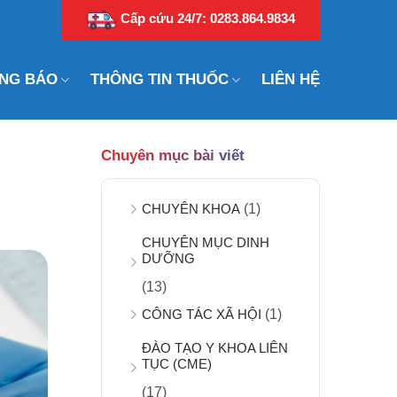
Cấp cứu 24/7: 0283.864.9834
NG BÁO
THÔNG TIN THUỐC
LIÊN HỆ
Chuyên mục bài viết
CHUYÊN KHOA
(1)
CHUYÊN MỤC DINH
DƯỠNG
(13)
CÔNG TÁC XÃ HỘI
(1)
ĐÀO TẠO Y KHOA LIÊN
TỤC (CME)
(17)