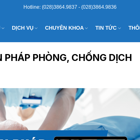
Hotline: (028)3864.9837 - (028)3864.9836
U
DỊCH VỤ
CHUYÊN KHOA
TIN TỨC
THÔ
N PHÁP PHÒNG, CHỐNG DỊCH