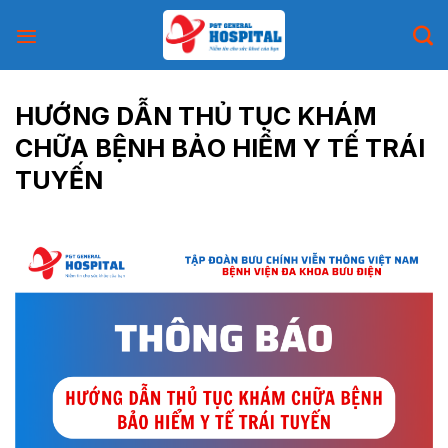
Skip
to
content
HƯỚNG DẪN THỦ TỤC KHÁM
CHỮA BỆNH BẢO HIỂM Y TẾ TRÁI
TUYẾN