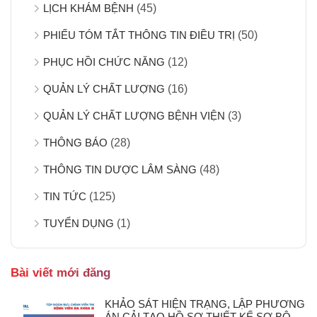
LỊCH KHÁM BỆNH
(45)
PHIẾU TÓM TẮT THÔNG TIN ĐIỀU TRỊ
(50)
PHỤC HỒI CHỨC NĂNG
(12)
QUẢN LÝ CHẤT LƯỢNG
(16)
QUẢN LÝ CHẤT LƯỢNG BỆNH VIỆN
(3)
THÔNG BÁO
(28)
THÔNG TIN DƯỢC LÂM SÀNG
(48)
TIN TỨC
(125)
TUYỂN DỤNG
(1)
Bài viết mới đăng
KHẢO SÁT HIỆN TRẠNG, LẬP PHƯƠNG
ÁN CẢI TẠO HỒ SƠ THIẾT KẾ SƠ BỘ