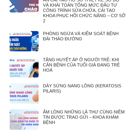
VÀ KHÁI TOÁN TỔNG MỨC ĐẦU TƯ
CÔNG TRÌNH SỬA CHỮA, CẢI TẠO
KHOA PHỤC HỒI CHỨC NĂNG – CƠ SỞ
2
PHÒNG NGỪA VÀ KIỂM SOÁT BỆNH
ĐÁI THÁO ĐƯỜNG
TĂNG HUYẾT ÁP Ở NGƯỜI TRẺ: KHI
CĂN BỆNH CỦA TUỔI GIÀ ĐANG TRẺ
HOÁ
DÀY SỪNG NANG LÔNG (KERATOSIS
PILARIS)
ẤM LÒNG NHỮNG LÁ THƯ CÙNG NIỀM
TIN ĐƯỢC TRAO GỬI – KHOA KHÁM
BỆNH