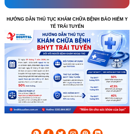
HƯỚNG DẪN THỦ TỤC KHÁM CHỮA BỆNH BẢO HIỂM Y
TẾ TRÁI TUYẾN