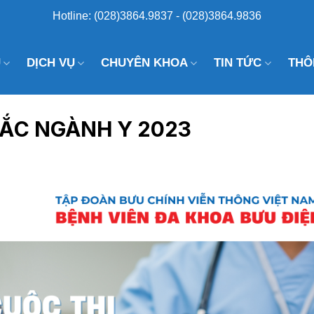
Hotline: (028)3864.9837 - (028)3864.9836
U
DỊCH VỤ
CHUYÊN KHOA
TIN TỨC
THÔ
ẮC NGÀNH Y 2023