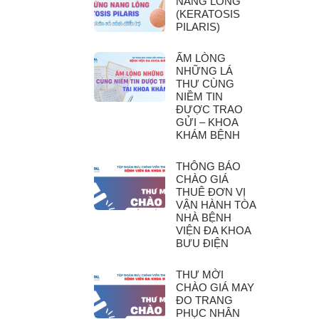
NANG LÔNG
(KERATOSIS
PILARIS)
ẤM LÒNG
NHỮNG LÁ
THƯ CÙNG
NIỀM TIN
ĐƯỢC TRAO
GỬI – KHOA
KHÁM BỆNH
THÔNG BÁO
CHÀO GIÁ
THUÊ ĐƠN VỊ
VẬN HÀNH TÒA
NHÀ BỆNH
VIỆN ĐA KHOA
BƯU ĐIỆN
THƯ MỜI
CHÀO GIÁ MAY
ĐO TRANG
PHỤC NHÂN