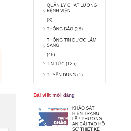
QUẢN LÝ CHẤT LƯỢNG
BỆNH VIỆN
(3)
THÔNG BÁO
(28)
THÔNG TIN DƯỢC LÂM
SÀNG
(48)
TIN TỨC
(125)
TUYỂN DỤNG
(1)
Bài viết mới đăng
KHẢO SÁT
HIỆN TRẠNG,
LẬP PHƯƠNG
ÁN CẢI TẠO HỒ
SƠ THIẾT KẾ