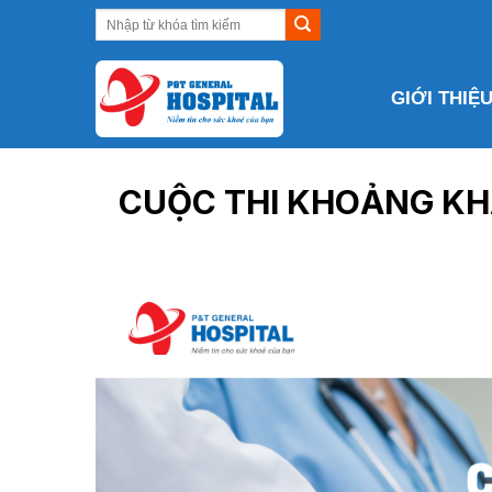
Skip
to
content
GIỚI THIỆ
CUỘC THI KHOẢNG KH