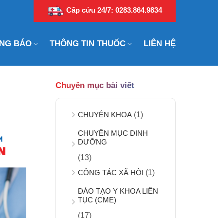
Cấp cứu 24/7: 0283.864.9834
NG BÁO
THÔNG TIN THUỐC
LIÊN HỆ
Chuyên mục bài viết
CHUYÊN KHOA
(1)
CHUYÊN MỤC DINH
DƯỠNG
(13)
CÔNG TÁC XÃ HỘI
(1)
ĐÀO TẠO Y KHOA LIÊN
TỤC (CME)
(17)