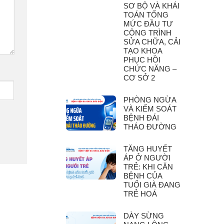
SƠ BỘ VÀ KHÁI
TOÁN TỔNG
MỨC ĐẦU TƯ
CÔNG TRÌNH
SỬA CHỮA, CẢI
TẠO KHOA
PHỤC HỒI
CHỨC NĂNG –
CƠ SỞ 2
PHÒNG NGỪA
VÀ KIỂM SOÁT
BỆNH ĐÁI
THÁO ĐƯỜNG
TĂNG HUYẾT
ÁP Ở NGƯỜI
TRẺ: KHI CĂN
BỆNH CỦA
TUỔI GIÀ ĐANG
TRẺ HOÁ
DÀY SỪNG