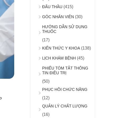
ĐẤU THẦU
(415)
GÓC NHÂN VIÊN
(30)
HƯỚNG DẪN SỬ DỤNG
THUỐC
(17)
KIẾN THỨC Y KHOA
(138)
LỊCH KHÁM BỆNH
(45)
PHIẾU TÓM TẮT THÔNG
TIN ĐIỀU TRỊ
(50)
PHỤC HỒI CHỨC NĂNG
o
(12)
QUẢN LÝ CHẤT LƯỢNG
(16)