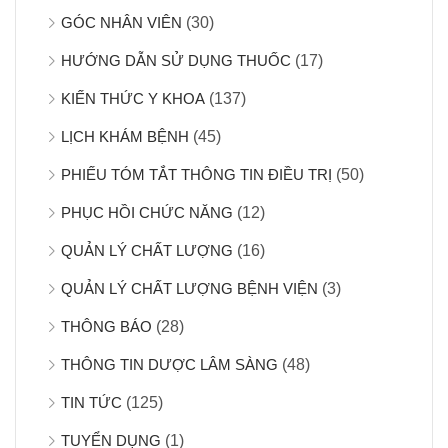
GÓC NHÂN VIÊN
(30)
HƯỚNG DẪN SỬ DỤNG THUỐC
(17)
KIẾN THỨC Y KHOA
(137)
LỊCH KHÁM BỆNH
(45)
PHIẾU TÓM TẮT THÔNG TIN ĐIỀU TRỊ
(50)
PHỤC HỒI CHỨC NĂNG
(12)
QUẢN LÝ CHẤT LƯỢNG
(16)
QUẢN LÝ CHẤT LƯỢNG BỆNH VIỆN
(3)
THÔNG BÁO
(28)
THÔNG TIN DƯỢC LÂM SÀNG
(48)
TIN TỨC
(125)
TUYỂN DỤNG
(1)