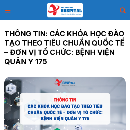
Skip
to
content
THÔNG TIN: CÁC KHÓA HỌC ĐÀO
TẠO THEO TIÊU CHUẨN QUỐC TẾ
– ĐƠN VỊ TỔ CHỨC: BỆNH VIỆN
QUÂN Y 175