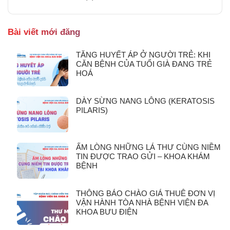
Bài viết mới đăng
TĂNG HUYẾT ÁP Ở NGƯỜI TRẺ: KHI
CĂN BỆNH CỦA TUỔI GIÀ ĐANG TRẺ
HOÁ
DÀY SỪNG NANG LÔNG (KERATOSIS
PILARIS)
ẤM LÒNG NHỮNG LÁ THƯ CÙNG NIỀM
TIN ĐƯỢC TRAO GỬI – KHOA KHÁM
BỆNH
THÔNG BÁO CHÀO GIÁ THUÊ ĐƠN VỊ
VẬN HÀNH TÒA NHÀ BỆNH VIỆN ĐA
KHOA BƯU ĐIỆN