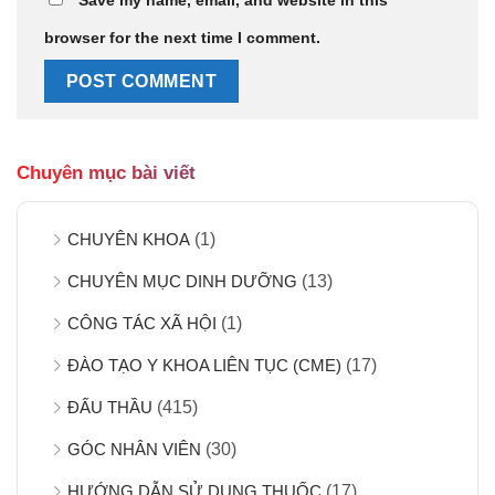
browser for the next time I comment.
Chuyên mục bài viết
CHUYÊN KHOA
(1)
CHUYÊN MỤC DINH DƯỠNG
(13)
CÔNG TÁC XÃ HỘI
(1)
ĐÀO TẠO Y KHOA LIÊN TỤC (CME)
(17)
ĐẤU THẦU
(415)
GÓC NHÂN VIÊN
(30)
HƯỚNG DẪN SỬ DỤNG THUỐC
(17)