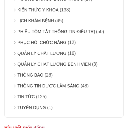
KIẾN THỨC Y KHOA
(138)
LỊCH KHÁM BỆNH
(45)
PHIẾU TÓM TẮT THÔNG TIN ĐIỀU TRỊ
(50)
PHỤC HỒI CHỨC NĂNG
(12)
QUẢN LÝ CHẤT LƯỢNG
(16)
QUẢN LÝ CHẤT LƯỢNG BỆNH VIỆN
(3)
THÔNG BÁO
(28)
THÔNG TIN DƯỢC LÂM SÀNG
(48)
TIN TỨC
(125)
TUYỂN DỤNG
(1)
Bài viết mới đăng