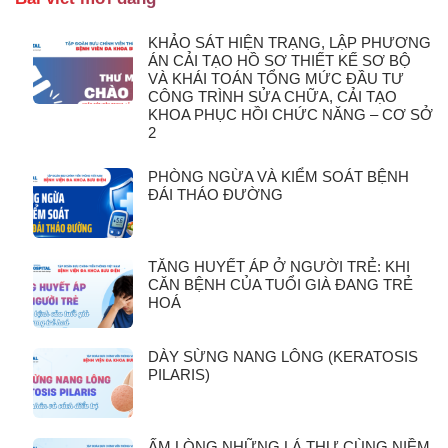
KHẢO SÁT HIỆN TRẠNG, LẬP PHƯƠNG
ÁN CẢI TẠO HỒ SƠ THIẾT KẾ SƠ BỘ
VÀ KHÁI TOÁN TỔNG MỨC ĐẦU TƯ
CÔNG TRÌNH SỬA CHỮA, CẢI TẠO
KHOA PHỤC HỒI CHỨC NĂNG – CƠ SỞ
2
PHÒNG NGỪA VÀ KIỂM SOÁT BỆNH
ĐÁI THÁO ĐƯỜNG
TĂNG HUYẾT ÁP Ở NGƯỜI TRẺ: KHI
CĂN BỆNH CỦA TUỔI GIÀ ĐANG TRẺ
HOÁ
DÀY SỪNG NANG LÔNG (KERATOSIS
PILARIS)
ẤM LÒNG NHỮNG LÁ THƯ CÙNG NIỀM