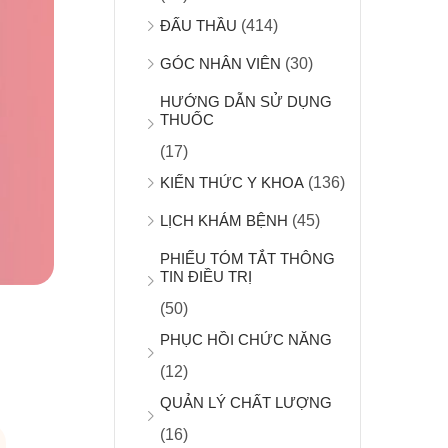
ĐẤU THẦU
(414)
GÓC NHÂN VIÊN
(30)
HƯỚNG DẪN SỬ DỤNG
THUỐC
(17)
KIẾN THỨC Y KHOA
(136)
LỊCH KHÁM BỆNH
(45)
PHIẾU TÓM TẮT THÔNG
TIN ĐIỀU TRỊ
(50)
PHỤC HỒI CHỨC NĂNG
(12)
QUẢN LÝ CHẤT LƯỢNG
(16)