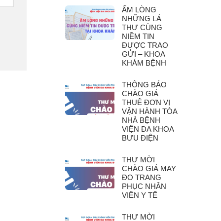
ẤM LÒNG
NHỮNG LÁ
THƯ CÙNG
NIỀM TIN
ĐƯỢC TRAO
GỬI – KHOA
KHÁM BỆNH
THÔNG BÁO
CHÀO GIÁ
THUÊ ĐƠN VỊ
VẬN HÀNH TÒA
NHÀ BỆNH
VIỆN ĐA KHOA
BƯU ĐIỆN
THƯ MỜI
CHÀO GIÁ MAY
ĐO TRANG
PHỤC NHÂN
VIÊN Y TẾ
THƯ MỜI