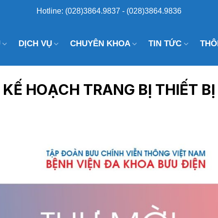
Hotline: (028)3864.9837 - (028)3864.9836
U
DỊCH VỤ
CHUYÊN KHOA
TIN TỨC
THÔ
 KẾ HOẠCH TRANG BỊ THIẾT BỊ