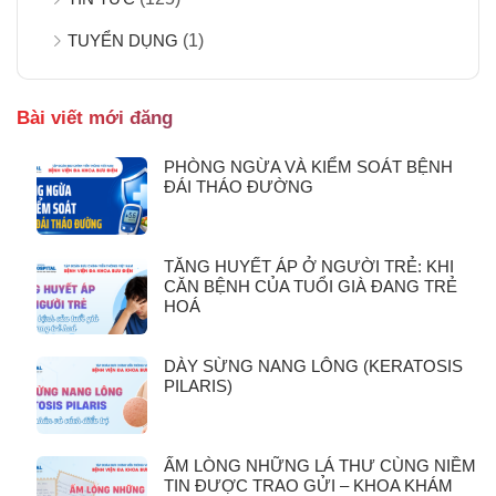
TUYỂN DỤNG
(1)
Bài viết mới đăng
PHÒNG NGỪA VÀ KIỂM SOÁT BỆNH
ĐÁI THÁO ĐƯỜNG
TĂNG HUYẾT ÁP Ở NGƯỜI TRẺ: KHI
CĂN BỆNH CỦA TUỔI GIÀ ĐANG TRẺ
HOÁ
DÀY SỪNG NANG LÔNG (KERATOSIS
PILARIS)
ẤM LÒNG NHỮNG LÁ THƯ CÙNG NIỀM
TIN ĐƯỢC TRAO GỬI – KHOA KHÁM