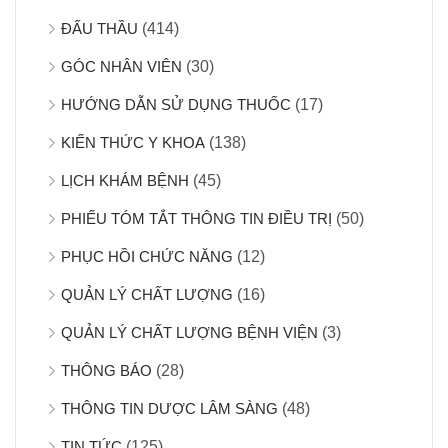
ĐẤU THẦU
(414)
GÓC NHÂN VIÊN
(30)
HƯỚNG DẪN SỬ DỤNG THUỐC
(17)
KIẾN THỨC Y KHOA
(138)
LỊCH KHÁM BỆNH
(45)
PHIẾU TÓM TẮT THÔNG TIN ĐIỀU TRỊ
(50)
PHỤC HỒI CHỨC NĂNG
(12)
QUẢN LÝ CHẤT LƯỢNG
(16)
QUẢN LÝ CHẤT LƯỢNG BỆNH VIỆN
(3)
THÔNG BÁO
(28)
THÔNG TIN DƯỢC LÂM SÀNG
(48)
TIN TỨC
(125)