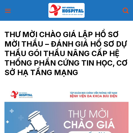
Skip
to
content
THƯ MỜI CHÀO GIÁ LẬP HỒ SƠ
MỜI THẦU – ĐÁNH GIÁ HỒ SƠ DỰ
THẦU GÓI THẦU NÂNG CẤP HỆ
THỐNG PHẦN CỨNG TIN HỌC, CƠ
SỞ HẠ TẦNG MẠNG