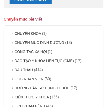
Chuyên mục bài viết
CHUYÊN KHOA
(1)
CHUYÊN MỤC DINH DƯỠNG
(13)
CÔNG TÁC XÃ HỘI
(1)
ĐÀO TẠO Y KHOA LIÊN TỤC (CME)
(17)
ĐẤU THẦU
(414)
GÓC NHÂN VIÊN
(30)
HƯỚNG DẪN SỬ DỤNG THUỐC
(17)
KIẾN THỨC Y KHOA
(136)
LỊCH KHÁM BỆNH
(45)