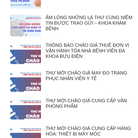
ẤM LÒNG NHỮNG LÁ THƯ CÙNG NIỀM
TIN ĐƯỢC TRAO GỬI – KHOA KHÁM
BỆNH
THÔNG BÁO CHÀO GIÁ THUÊ ĐƠN VỊ
VẬN HÀNH TÒA NHÀ BỆNH VIỆN ĐA
KHOA BƯU ĐIỆN
THƯ MỜI CHÀO GIÁ MAY ĐO TRANG
PHỤC NHÂN VIÊN Y TẾ
THƯ MỜI CHÀO GIÁ CUNG CẤP VĂN
PHÒNG PHẨM
THƯ MỜI CHÀO GIÁ CUNG CẤP HÀNG
HÓA: THIẾT BỊ MÁY MÓC