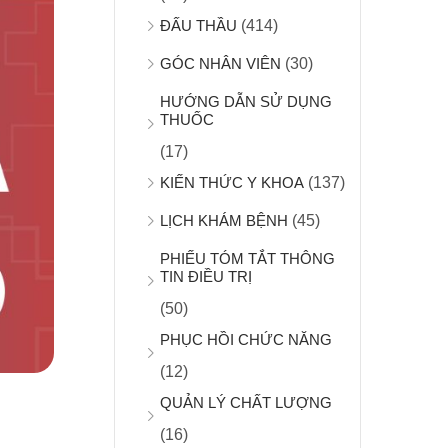
ĐẤU THẦU
(414)
GÓC NHÂN VIÊN
(30)
HƯỚNG DẪN SỬ DỤNG
THUỐC
(17)
KIẾN THỨC Y KHOA
(137)
LỊCH KHÁM BỆNH
(45)
PHIẾU TÓM TẮT THÔNG
TIN ĐIỀU TRỊ
(50)
PHỤC HỒI CHỨC NĂNG
(12)
QUẢN LÝ CHẤT LƯỢNG
(16)