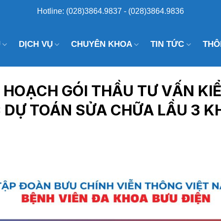
Hotline: (028)3864.9837 - (028)3864.9836
U
DỊCH VỤ
CHUYÊN KHOA
TIN TỨC
THÔ
Ế HOẠCH GÓI THẦU TƯ VẤN KI
 DỰ TOÁN SỬA CHỮA LẦU 3 K