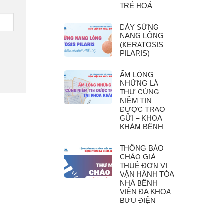
TRẺ HOÁ
DÀY SỪNG
NANG LÔNG
(KERATOSIS
PILARIS)
ẤM LÒNG
NHỮNG LÁ
THƯ CÙNG
NIỀM TIN
ĐƯỢC TRAO
GỬI – KHOA
KHÁM BỆNH
THÔNG BÁO
CHÀO GIÁ
THUÊ ĐƠN VỊ
VẬN HÀNH TÒA
NHÀ BỆNH
VIỆN ĐA KHOA
BƯU ĐIỆN