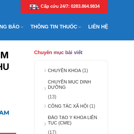
Cấp cứu 24/7: 0283.864.9834
NG BÁO
THÔNG TIN THUỐC
LIÊN HỆ
ỂM
Chuyên mục bài viết
HU
CHUYÊN KHOA
(1)
CHUYÊN MỤC DINH
DƯỠNG
(13)
CÔNG TÁC XÃ HỘI
(1)
ĐÀO TẠO Y KHOA LIÊN
TỤC (CME)
(17)