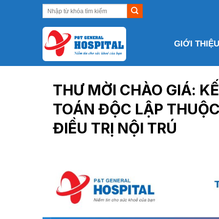
Skip
to
content
GIỚI THIỆ
THƯ MỜI CHÀO GIÁ: K
TOÁN ĐỘC LẬP THUỘC
ĐIỀU TRỊ NỘI TRÚ