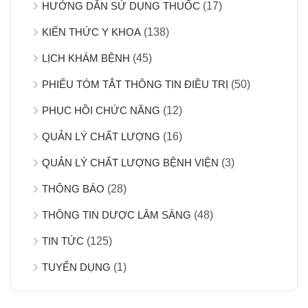
HƯỚNG DẪN SỬ DỤNG THUỐC
(17)
KIẾN THỨC Y KHOA
(138)
LỊCH KHÁM BỆNH
(45)
PHIẾU TÓM TẮT THÔNG TIN ĐIỀU TRỊ
(50)
PHỤC HỒI CHỨC NĂNG
(12)
QUẢN LÝ CHẤT LƯỢNG
(16)
QUẢN LÝ CHẤT LƯỢNG BỆNH VIỆN
(3)
THÔNG BÁO
(28)
THÔNG TIN DƯỢC LÂM SÀNG
(48)
TIN TỨC
(125)
TUYỂN DỤNG
(1)