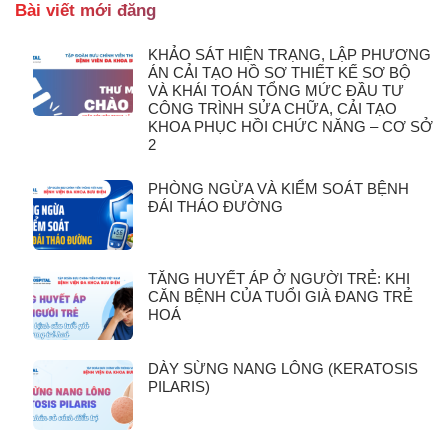
Bài viết mới đăng
KHẢO SÁT HIỆN TRẠNG, LẬP PHƯƠNG
ÁN CẢI TẠO HỒ SƠ THIẾT KẾ SƠ BỘ
VÀ KHÁI TOÁN TỔNG MỨC ĐẦU TƯ
CÔNG TRÌNH SỬA CHỮA, CẢI TẠO
KHOA PHỤC HỒI CHỨC NĂNG – CƠ SỞ
2
PHÒNG NGỪA VÀ KIỂM SOÁT BỆNH
ĐÁI THÁO ĐƯỜNG
TĂNG HUYẾT ÁP Ở NGƯỜI TRẺ: KHI
CĂN BỆNH CỦA TUỔI GIÀ ĐANG TRẺ
HOÁ
DÀY SỪNG NANG LÔNG (KERATOSIS
PILARIS)