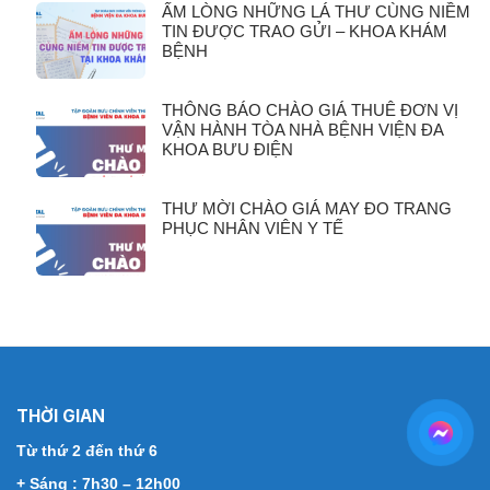
ẤM LÒNG NHỮNG LÁ THƯ CÙNG NIỀM
TIN ĐƯỢC TRAO GỬI – KHOA KHÁM
BỆNH
THÔNG BÁO CHÀO GIÁ THUÊ ĐƠN VỊ
VẬN HÀNH TÒA NHÀ BỆNH VIỆN ĐA
KHOA BƯU ĐIỆN
THƯ MỜI CHÀO GIÁ MAY ĐO TRANG
PHỤC NHÂN VIÊN Y TẾ
THỜI GIAN
Từ thứ 2 đến thứ 6
+ Sáng : 7h30 – 12h00