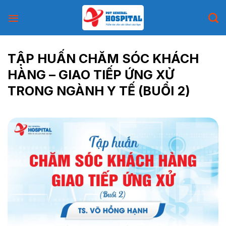
Skip
to
content
TẬP HUẤN CHĂM SÓC KHÁCH
HÀNG – GIAO TIẾP ỨNG XỬ
TRONG NGÀNH Y TẾ (BUỔI 2)