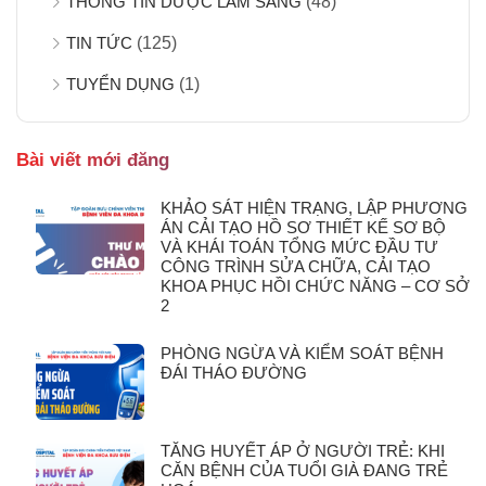
THÔNG TIN DƯỢC LÂM SÀNG
(48)
TIN TỨC
(125)
TUYỂN DỤNG
(1)
Bài viết mới đăng
KHẢO SÁT HIỆN TRẠNG, LẬP PHƯƠNG
ÁN CẢI TẠO HỒ SƠ THIẾT KẾ SƠ BỘ
VÀ KHÁI TOÁN TỔNG MỨC ĐẦU TƯ
CÔNG TRÌNH SỬA CHỮA, CẢI TẠO
KHOA PHỤC HỒI CHỨC NĂNG – CƠ SỞ
2
PHÒNG NGỪA VÀ KIỂM SOÁT BỆNH
ĐÁI THÁO ĐƯỜNG
TĂNG HUYẾT ÁP Ở NGƯỜI TRẺ: KHI
CĂN BỆNH CỦA TUỔI GIÀ ĐANG TRẺ