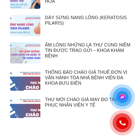
HOÁ
DÀY SỪNG NANG LÔNG (KERATOSIS
PILARIS)
ẤM LÒNG NHỮNG LÁ THƯ CÙNG NIỀM
TIN ĐƯỢC TRAO GỬI – KHOA KHÁM
BỆNH
THÔNG BÁO CHÀO GIÁ THUÊ ĐƠN VỊ
VẬN HÀNH TÒA NHÀ BỆNH VIỆN ĐA
KHOA BƯU ĐIỆN
THƯ MỜI CHÀO GIÁ MAY ĐO TRANG
PHỤC NHÂN VIÊN Y TẾ