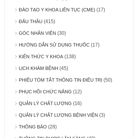
ĐÀO TẠO Y KHOA LIÊN TỤC (CME)
(17)
ĐẤU THẦU
(415)
GÓC NHÂN VIÊN
(30)
HƯỚNG DẪN SỬ DỤNG THUỐC
(17)
KIẾN THỨC Y KHOA
(138)
LỊCH KHÁM BỆNH
(45)
PHIẾU TÓM TẮT THÔNG TIN ĐIỀU TRỊ
(50)
PHỤC HỒI CHỨC NĂNG
(12)
QUẢN LÝ CHẤT LƯỢNG
(16)
QUẢN LÝ CHẤT LƯỢNG BỆNH VIỆN
(3)
THÔNG BÁO
(28)