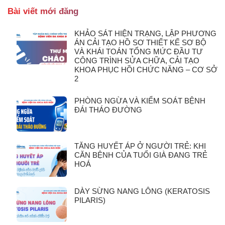
Bài viết mới đăng
KHẢO SÁT HIỆN TRẠNG, LẬP PHƯƠNG
ÁN CẢI TẠO HỒ SƠ THIẾT KẾ SƠ BỘ
VÀ KHÁI TOÁN TỔNG MỨC ĐẦU TƯ
CÔNG TRÌNH SỬA CHỮA, CẢI TẠO
KHOA PHỤC HỒI CHỨC NĂNG – CƠ SỞ
2
PHÒNG NGỪA VÀ KIỂM SOÁT BỆNH
ĐÁI THÁO ĐƯỜNG
TĂNG HUYẾT ÁP Ở NGƯỜI TRẺ: KHI
CĂN BỆNH CỦA TUỔI GIÀ ĐANG TRẺ
HOÁ
DÀY SỪNG NANG LÔNG (KERATOSIS
PILARIS)