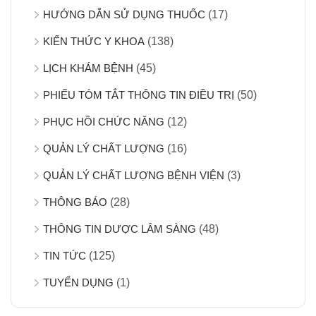
HƯỚNG DẪN SỬ DỤNG THUỐC
(17)
KIẾN THỨC Y KHOA
(138)
LỊCH KHÁM BỆNH
(45)
PHIẾU TÓM TẮT THÔNG TIN ĐIỀU TRỊ
(50)
PHỤC HỒI CHỨC NĂNG
(12)
QUẢN LÝ CHẤT LƯỢNG
(16)
QUẢN LÝ CHẤT LƯỢNG BỆNH VIỆN
(3)
THÔNG BÁO
(28)
THÔNG TIN DƯỢC LÂM SÀNG
(48)
TIN TỨC
(125)
TUYỂN DỤNG
(1)