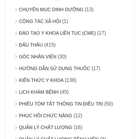
CHUYÊN MỤC DINH DƯỠNG
(13)
CÔNG TÁC XÃ HỘI
(1)
ĐÀO TẠO Y KHOA LIÊN TỤC (CME)
(17)
ĐẤU THẦU
(415)
GÓC NHÂN VIÊN
(30)
HƯỚNG DẪN SỬ DỤNG THUỐC
(17)
KIẾN THỨC Y KHOA
(138)
LỊCH KHÁM BỆNH
(45)
PHIẾU TÓM TẮT THÔNG TIN ĐIỀU TRỊ
(50)
PHỤC HỒI CHỨC NĂNG
(12)
QUẢN LÝ CHẤT LƯỢNG
(16)