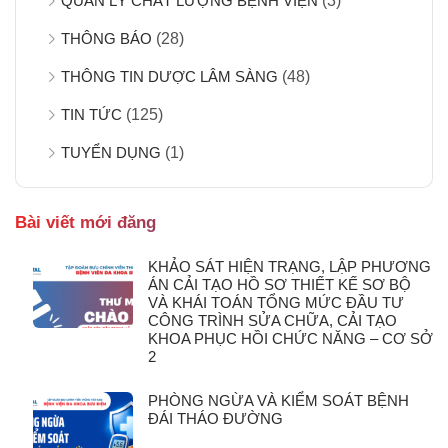
QUẢN LÝ CHẤT LƯỢNG BỆNH VIỆN
(3)
THÔNG BÁO
(28)
THÔNG TIN DƯỢC LÂM SÀNG
(48)
TIN TỨC
(125)
TUYỂN DỤNG
(1)
Bài viết mới đăng
KHẢO SÁT HIỆN TRẠNG, LẬP PHƯƠNG
ÁN CẢI TẠO HỒ SƠ THIẾT KẾ SƠ BỘ
VÀ KHÁI TOÁN TỔNG MỨC ĐẦU TƯ
CÔNG TRÌNH SỬA CHỮA, CẢI TẠO
KHOA PHỤC HỒI CHỨC NĂNG – CƠ SỞ
2
PHÒNG NGỪA VÀ KIỂM SOÁT BỆNH
ĐÁI THÁO ĐƯỜNG