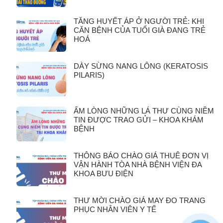
TĂNG HUYẾT ÁP Ở NGƯỜI TRẺ: KHI
CĂN BỆNH CỦA TUỔI GIÀ ĐANG TRẺ
HOÁ
DÀY SỪNG NANG LÔNG (KERATOSIS
PILARIS)
ẤM LÒNG NHỮNG LÁ THƯ CÙNG NIỀM
TIN ĐƯỢC TRAO GỬI – KHOA KHÁM
BỆNH
THÔNG BÁO CHÀO GIÁ THUÊ ĐƠN VỊ
VẬN HÀNH TÒA NHÀ BỆNH VIỆN ĐA
KHOA BƯU ĐIỆN
THƯ MỜI CHÀO GIÁ MAY ĐO TRANG
PHỤC NHÂN VIÊN Y TẾ