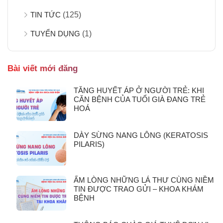
TIN TỨC
(125)
TUYỂN DỤNG
(1)
Bài viết mới đăng
TĂNG HUYẾT ÁP Ở NGƯỜI TRẺ: KHI
CĂN BỆNH CỦA TUỔI GIÀ ĐANG TRẺ
HOÁ
DÀY SỪNG NANG LÔNG (KERATOSIS
PILARIS)
ẤM LÒNG NHỮNG LÁ THƯ CÙNG NIỀM
TIN ĐƯỢC TRAO GỬI – KHOA KHÁM
BỆNH