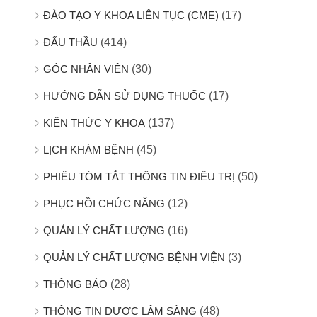
ĐÀO TẠO Y KHOA LIÊN TỤC (CME)
(17)
ĐẤU THẦU
(414)
GÓC NHÂN VIÊN
(30)
HƯỚNG DẪN SỬ DỤNG THUỐC
(17)
KIẾN THỨC Y KHOA
(137)
LỊCH KHÁM BỆNH
(45)
PHIẾU TÓM TẮT THÔNG TIN ĐIỀU TRỊ
(50)
PHỤC HỒI CHỨC NĂNG
(12)
QUẢN LÝ CHẤT LƯỢNG
(16)
QUẢN LÝ CHẤT LƯỢNG BỆNH VIỆN
(3)
THÔNG BÁO
(28)
THÔNG TIN DƯỢC LÂM SÀNG
(48)