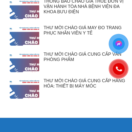
THÔNG BÁO CHÀO GIÁ THUÊ ĐƠN VỊ
VẬN HÀNH TÒA NHÀ BỆNH VIỆN ĐA
KHOA BƯU ĐIỆN
THƯ MỜI CHÀO GIÁ MAY ĐO TRANG
PHỤC NHÂN VIÊN Y TẾ
THƯ MỜI CHÀO GIÁ CUNG CẤP VĂN
PHÒNG PHẨM
THƯ MỜI CHÀO GIÁ CUNG CẤP HÀNG
HÓA: THIẾT BỊ MÁY MÓC