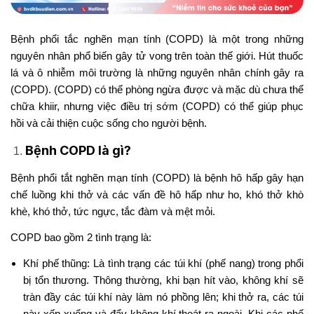
Bệnh phổi tắc nghẽn mạn tính (COPD) là một trong những
nguyên nhân phổ biến gây tử vong trên toàn thế giới. Hút thuốc
lá và ô nhiễm môi trường là những nguyên nhân chính gây ra
(COPD). (COPD) có thể phòng ngừa được và mặc dù chưa thể
chữa khiir, nhưng việc điều trị sớm (COPD) có thể giúp phục
hồi và cải thiện cuộc sống cho người bệnh.
Bệnh COPD là gì?
Bệnh phổi tắt nghẽn mạn tính (COPD) là bệnh hô hấp gây hạn
chế luồng khi thở và các vấn đề hô hấp như ho, khó thở khò
khè, khó thở, tức ngực, tắc đàm và mệt mỏi.
COPD bao gồm 2 tình trạng là:
Khí phế thũng: Là tình trạng các túi khí (phế nang) trong phổi
bị tổn thương. Thông thường, khi bạn hít vào, không khí sẽ
tràn đầy các túi khí này làm nó phồng lên; khi thở ra, các túi
này xếp xuống và đẩy không khí thoát ra ngoài. Khi các phế