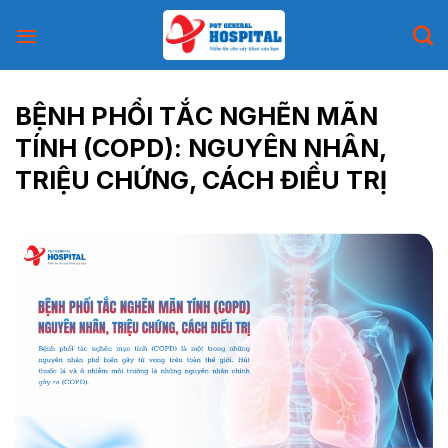
Skip
to
content
BỆNH PHỔI TẮC NGHẼN MÃN
TÍNH (COPD): NGUYÊN NHÂN,
TRIỆU CHỨNG, CÁCH ĐIỀU TRỊ