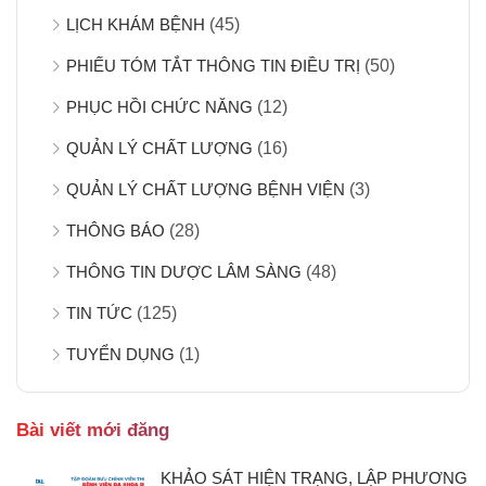
LỊCH KHÁM BỆNH
(45)
PHIẾU TÓM TẮT THÔNG TIN ĐIỀU TRỊ
(50)
PHỤC HỒI CHỨC NĂNG
(12)
QUẢN LÝ CHẤT LƯỢNG
(16)
QUẢN LÝ CHẤT LƯỢNG BỆNH VIỆN
(3)
THÔNG BÁO
(28)
THÔNG TIN DƯỢC LÂM SÀNG
(48)
TIN TỨC
(125)
TUYỂN DỤNG
(1)
Bài viết mới đăng
KHẢO SÁT HIỆN TRẠNG, LẬP PHƯƠNG