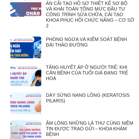
ÁN CẢI TẠO HỒ SƠ THIẾT KẾ SƠ BỘ
VÀ KHÁI TOÁN TỔNG MỨC ĐẦU TƯ
CÔNG TRÌNH SỬA CHỮA, CẢI TẠO
KHOA PHỤC HỒI CHỨC NĂNG – CƠ SỞ
2
PHÒNG NGỪA VÀ KIỂM SOÁT BỆNH
ĐÁI THÁO ĐƯỜNG
TĂNG HUYẾT ÁP Ở NGƯỜI TRẺ: KHI
CĂN BỆNH CỦA TUỔI GIÀ ĐANG TRẺ
HOÁ
DÀY SỪNG NANG LÔNG (KERATOSIS
PILARIS)
ẤM LÒNG NHỮNG LÁ THƯ CÙNG NIỀM
TIN ĐƯỢC TRAO GỬI – KHOA KHÁM
BỆNH