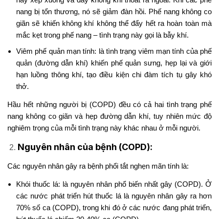
nang bị tổn thương, nó sẽ giảm đàn hồi. Phế nang không co
giãn sẽ khiến không khí không thể đẩy hết ra hoàn toàn mà
mắc kẹt trong phế nang – tình trạng này gọi là bẫy khí.
Viêm phế quản mạn tính: là tình trạng viêm mạn tính của phế
quản (đường dẫn khí) khiến phế quản sưng, hẹp lại và giới
hạn luồng thông khí, tạo điều kiện chi đàm tích tụ gây khó
thở.
Hầu hết những người bị (COPD) đều có cả hai tình trạng phế
nang không co giãn và hẹp đường dẫn khí, tuy nhiên mức độ
nghiêm trọng của mỗi tình trạng này khác nhau ở mỗi người.
Nguyên nhân của bệnh (COPD):
Các nguyên nhân gây ra bệnh phổi tắt nghẹn mãn tính là:
Khói thuốc lá: là nguyên nhân phổ biến nhất gây (COPD). Ở
các nước phát triển hút thuốc lá là nguyên nhân gây ra hơn
70% số ca (COPD), trong khi đó ở các nước đang phát triển,