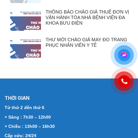
THÔNG BÁO CHÀO GIÁ THUÊ ĐƠN VỊ
VẬN HÀNH TÒA NHÀ BỆNH VIỆN ĐA
KHOA BƯU ĐIỆN
THƯ MỜI CHÀO GIÁ MAY ĐO TRANG
PHỤC NHÂN VIÊN Y TẾ
THỜI GIAN
Từ thứ 2 đến thứ 6
+ Sáng : 7h30 – 12h00
+ Chiều : 13h00 – 16h30
Cấp cứu: 24/24