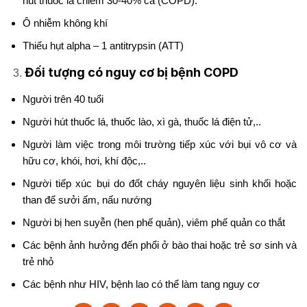
hút thuốc lá chiếm 30-40% ca (COPD).
Ô nhiễm không khí
Thiếu hụt alpha – 1 antitrypsin (ATT)
Đối tượng có nguy cơ bị bệnh COPD
Người trên 40 tuổi
Người hút thuốc lá, thuốc lào, xì gà, thuốc lá điện tử,..
Người làm việc trong môi trường tiếp xúc với bụi vô cơ và
hữu cơ, khói, hơi, khí độc,..
Người tiếp xúc bụi do đốt cháy nguyên liệu sinh khối hoặc
than để sưởi ấm, nấu nướng
Người bị hen suyễn (hen phế quản), viêm phế quản co thắt
Các bệnh ảnh hưởng đến phổi ở bào thai hoặc trẻ sơ sinh và
trẻ nhỏ
Các bệnh như HIV, bệnh lao có thể làm tang nguy cơ