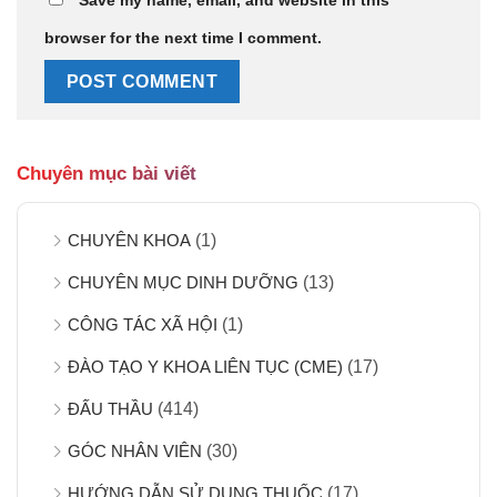
browser for the next time I comment.
Chuyên mục bài viết
CHUYÊN KHOA
(1)
CHUYÊN MỤC DINH DƯỠNG
(13)
CÔNG TÁC XÃ HỘI
(1)
ĐÀO TẠO Y KHOA LIÊN TỤC (CME)
(17)
ĐẤU THẦU
(414)
GÓC NHÂN VIÊN
(30)
HƯỚNG DẪN SỬ DỤNG THUỐC
(17)