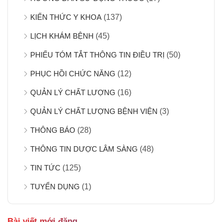
KIẾN THỨC Y KHOA
(137)
LỊCH KHÁM BỆNH
(45)
PHIẾU TÓM TẮT THÔNG TIN ĐIỀU TRỊ
(50)
PHỤC HỒI CHỨC NĂNG
(12)
QUẢN LÝ CHẤT LƯỢNG
(16)
QUẢN LÝ CHẤT LƯỢNG BỆNH VIỆN
(3)
THÔNG BÁO
(28)
THÔNG TIN DƯỢC LÂM SÀNG
(48)
TIN TỨC
(125)
TUYỂN DỤNG
(1)
Bài viết mới đăng