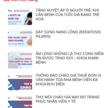
TĂNG HUYẾT ÁP Ở NGƯỜI TRẺ: KHI
CĂN BỆNH CỦA TUỔI GIÀ ĐANG TRẺ
HOÁ
DÀY SỪNG NANG LÔNG (KERATOSIS
PILARIS)
ẤM LÒNG NHỮNG LÁ THƯ CÙNG NIỀM
TIN ĐƯỢC TRAO GỬI – KHOA KHÁM
BỆNH
THÔNG BÁO CHÀO GIÁ THUÊ ĐƠN VỊ
VẬN HÀNH TÒA NHÀ BỆNH VIỆN ĐA
KHOA BƯU ĐIỆN
THƯ MỜI CHÀO GIÁ MAY ĐO TRANG
PHỤC NHÂN VIÊN Y TẾ