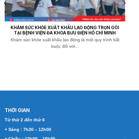
KHÁM SỨC KHỎE XUẤT KHẨU LAO ĐỘNG TRỌN GÓI
TẠI BỆNH VIỆN ĐA KHOA BƯU ĐIỆN HỒ CHÍ MINH
Khám sức khỏe xuất khẩu lao động là một quy trình bắt
buộc đối với...
THỜI GIAN
Từ thứ 2 đến thứ 6
+ Sáng : 7h30 – 12h00
+ Chiều : 13h00 – 16h30