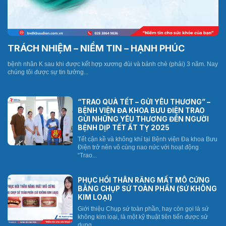
TRÁCH NHIỆM – NIỀM TIN – HẠNH PHÚC
bệnh nhân K sau khi được kết hợp xương đùi và bánh chè (phải) 3 năm. Nay
chúng tôi được sự tin tưởng...
“TRAO QUÀ TẾT – GỬI YÊU THƯƠNG” –
BỆNH VIỆN ĐA KHOA BƯU ĐIỆN TRAO
GỬI NHỮNG YÊU THƯƠNG ĐẾN NGƯỜI
BỆNH DỊP TẾT ẤT TỴ 2025
Tết cận kề và không khí tại Bệnh viện Đa khoa Bưu
Điện trở nên vô cùng nao nức với hoạt động
“Trao...
PHỤC HỒI THÂN RĂNG MẤT MÔ CỨNG
BẰNG CHỤP SỨ TOÀN PHẦN (SỨ KHÔNG
KIM LOẠI)
Giới thiệu Chụp sứ toàn phần, hay còn gọi là sứ
không kim loại, là một kỹ thuật tiên tiến được sử
dụng...