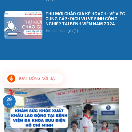
THƯ MỜI CHÀO GIÁ KẾ HOẠCH : VỀ VIỆC
CUNG CẤP : DỊCH VỤ VỆ SINH CÔNG
NGHIỆP TẠI BỆNH VIỆN NĂM 2024
thu-moi-chao-gia (1)...
HOẠT ĐỘNG NỔI BẬT
29
Jul