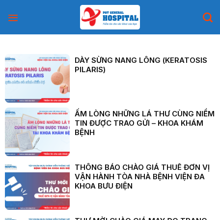
Skip
to
content
DÀY SỪNG NANG LÔNG (KERATOSIS
PILARIS)
ẤM LÒNG NHỮNG LÁ THƯ CÙNG NIỀM
TIN ĐƯỢC TRAO GỬI – KHOA KHÁM
BỆNH
THÔNG BÁO CHÀO GIÁ THUÊ ĐƠN VỊ
VẬN HÀNH TÒA NHÀ BỆNH VIỆN ĐA
KHOA BƯU ĐIỆN